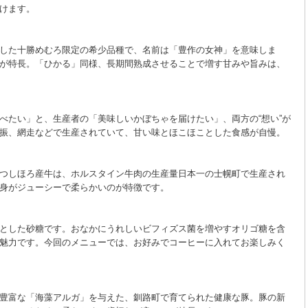
けます。
した十勝めむろ限定の希少品種で、名前は「豊作の女神」を意味しま
が特長。「ひかる」同様、長期間熟成させることで増す甘みや旨みは、
べたい」と、生産者の「美味しいかぼちゃを届けたい」、両方の“想い”が
振、網走などで生産されていて、甘い味とほこほことした食感が自慢。
つしほろ産牛は、ホルスタイン牛肉の生産量日本一の士幌町で生産され
身がジューシーで柔らかいのが特徴です。
とした砂糖です。おなかにうれしいビフィズス菌を増やすオリゴ糖を含
魅力です。今回のメニューでは、お好みでコーヒーに入れてお楽しみく
豊富な「海藻アルガ」を与えた、釧路町で育てられた健康な豚。豚の新