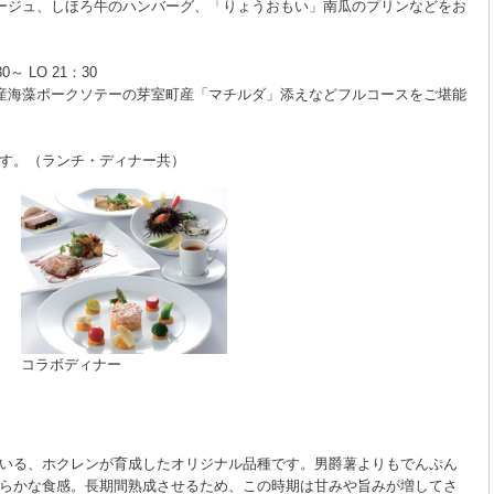
ージュ、しほろ牛のハンバーグ、「りょうおもい」南瓜のプリンなどをお
 LO 21：30
産海藻ポークソテーの芽室町産「マチルダ」添えなどフルコースをご堪能
す。（ランチ・ディナー共）
コラボディナー
いる、ホクレンが育成したオリジナル品種です。男爵薯よりもでんぷん
らかな食感。長期間熟成させるため、この時期は甘みや旨みが増してさ