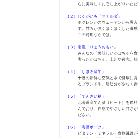
らに美味しくお召し上がりいただ
（２）
じゃがいも「マチルダ」
ホクレンがスウェーデンから導入
す。甘みが強くほくほくした食感
この時期ならでは。
（３）
南瓜「りょうおもい」
みんなの「美味しいかぼちゃを食
実ったかぼちゃ。上川や後志、胆
（４）
「しほろ産牛」
十勝の新鮮な空気と水で健康に育
るブランド牛。脂肪分が少なく赤
（５）
「てんさい糖」
北海道産てん菜（ビート）を原料
んでおり、自然でやさしい甘さが
ださい。
（６）
「海藻ポーク」
ビタミン・ミネラル・食物繊維が