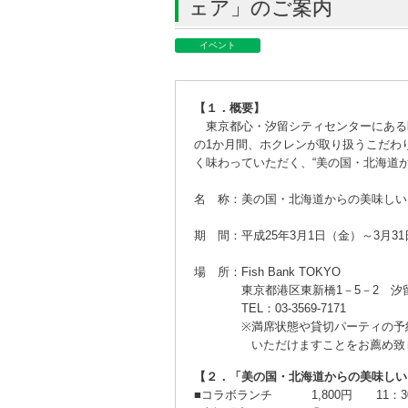
ェア」のご案内
イベント
【１．概要】
東京都心・汐留シティセンターにある眺望レ
の1か月間、ホクレンが取り扱うこだわ
く味わっていただく、“美の国・北海道
名 称
：
美の国・北海道からの美味しい
期 間
：
平成25年3月1日（金）～3月3
場 所
：
Fish Bank TOKYO
東京都港区東新橋1－5－2 汐
TEL：03-3569-7171
※
満席状態や貸切パーティの予
いただけますことをお薦め致
【２．「美の国・北海道からの美味しい
■
コラボランチ 1,800円 11：30 ～