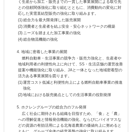
く生産から加工・販売までの一貫した事業展開による取引先
との信頼関係強化に取り組むとともに、消費動向の変化に対
応した実需直結型販売の強化に取り組みます。
(1)
総合力を最大限発揮した販売展開
(2)
消費者と生産者を結ぶ安全・安心ネットワークの構築
(3)
ニーズを踏まえた加工事業の強化
(4)
総合物流機能の強化
4. 地域に密着した事業の展開
燃料自動車・生活事業の競争力・販売力強化と、生産者や
地域利用者の利便性向上に向けて、SS・生活店舗の運営改善
提案や機能強化に取り組み、JAと一体となった地域密着型の
活力ある事業展開を図ります。
(1)
運営コスト低減と利便性向上による燃料自動車事業の推進
強化
(2)
地域における販売拠点としての生活事業の役割発揮
5. ホクレングループの総合力のフル発揮
広く社会に期待される組織を目指すため、「食」と「農」
への理解促進と情報発信機能の強化、ならびにバイオマスな
どの資源の有効活用による北海道農業の価値向上に努めると
ともに、グループ全体の経営基盤の強化に取り組みます。