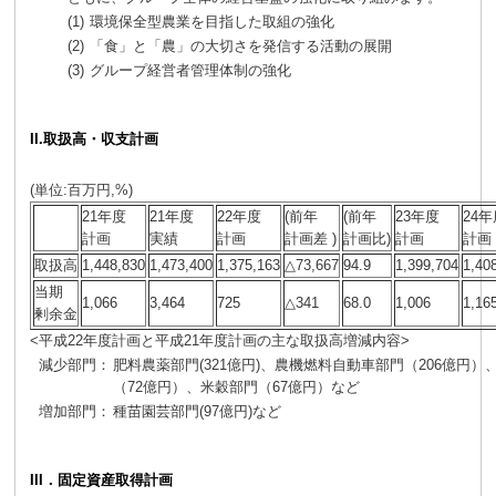
(1)
環境保全型農業を目指した取組の強化
(2)
「食」と「農」の大切さを発信する活動の展開
(3)
グループ経営者管理体制の強化
II.取扱高・収支計画
(単位:百万円,%)
21年度
21年度
22年度
(前年
(前年
23年度
24
計画
実績
計画
計画差 )
計画比)
計画
計画
取扱高
1,448,830
1,473,400
1,375,163
△
73,667
94.9
1,399,704
1,40
当期
1,066
3,464
725
△
341
68.0
1,006
1,16
剰余金
<平成22年度計画と平成21年度計画の主な取扱高増減内容>
減少部門：
肥料農薬部門(321億円)、農機燃料自動車部門（206億円）
（72億円）、米穀部門（67億円）など
増加部門：
種苗園芸部門(97億円)など
III．
固定資産取得計画