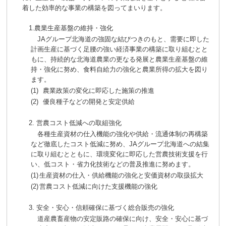
着した効率的な事業の構築を図ってまいります。
1.農業生産基盤の維持・強化
JAグループ北海道の強固な結びつきのもと、需要に即した
計画生産に基づく足腰の強い経済事業の構築に取り組むとと
もに、持続的な北海道農業の更なる発展と農業生産基盤の維
持・強化に努め、食料自給力の強化と農業所得の拡大を図り
ます。
(1)
農業政策の変化に即応した施策の推進
(2)
優良種子などの開発と安定供給
2. 営農コスト低減への取組強化
各種生産資材の仕入機能の強化や供給・流通体制の再構築
など徹底したコスト低減に努め、JAグループ北海道への結集
に取り組むとともに、環境変化に即応した営農技術支援を行
い、低コスト・省力化技術などの普及推進に努めます。
(1)
生産資材の仕入・供給機能の強化と安価資材の取扱拡大
(2)
営農コスト低減に向けた支援機能の強化
3. 安全・安心・信頼確保に基づく総合販売の強化
道産農畜産物の安定販路の確保に向け、安全・安心に基づ