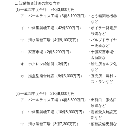
1. 設備投資計画の主な内容
(1)
平成22年度合計 74億3,900万円
ア．
パールライス工場（3億8,100万円）
･
とう精関連機器
など
イ．
中斜里製糖工場（42億300万円）
･
ボイラー発電所
設備など
ウ．
清水製糖工場（4億9,100万円）
･
パルプドライヤ
ー更新など
エ．
家畜市場（2億5,200万円）
･
十勝家畜市場牛
舎新設な
オ.
ホクレン給油所（3億円）
･
給油所セルフ化
など
カ．
拠点型複合施設（9億3,000万円）
･
直売所、農村レ
ストランなど
(2)
平成23年度合計 31億9,000万円
ア．
パールライス工場（4億3,300万円）
･
出荷口、張込口
改造など
イ．
中斜里製糖工場（10億8,900万円）
･
定置受入施設更
新など
ウ．
清水製糖工場（3億7,300万円）
･
煎糖設備更新な