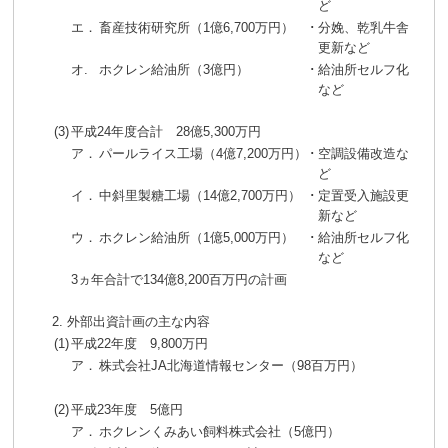
ど
エ．
畜産技術研究所（1億6,700万円）
･
分娩、乾乳牛舎
更新など
オ.
ホクレン給油所（3億円）
･
給油所セルフ化
など
(3)
平成24年度合計 28億5,300万円
ア．
パールライス工場（4億7,200万円）
･
空調設備改造な
ど
イ．
中斜里製糖工場（14億2,700万円）
･
定置受入施設更
新など
ウ．
ホクレン給油所（1億5,000万円）
･
給油所セルフ化
など
3ヵ年合計で134億8,200百万円の計画
2. 外部出資計画の主な内容
(1)
平成22年度 9,800万円
ア．
株式会社JA北海道情報センター（98百万円）
(2)
平成23年度 5億円
ア．
ホクレンくみあい飼料株式会社（5億円）