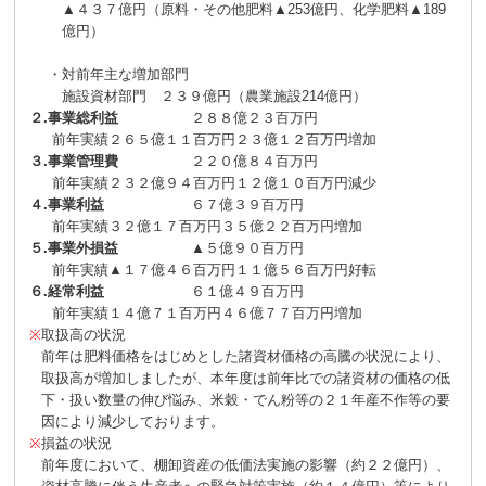
▲４３７億円（原料・その他肥料▲253億円、化学肥料▲189
億円）
・
対前年主な増加部門
施設資材部門
２３９億円（農業施設214億円）
２.
事業総利益
２８８億２３百万円
前年実績
２６５億１１百万円
２３億１２百万円増加
３.
事業管理費
２２０億８４百万円
前年実績
２３２億９４百万円
１２億１０百万円減少
４.
事業利益
６７億３９百万円
前年実績
３２億１７百万円
３５億２２百万円増加
５.
事業外損益
▲５億９０百万円
前年実績
▲１７億４６百万円
１１億５６百万円好転
６.
経常利益
６１億４９百万円
前年実績
１４億７１百万円
４６億７７百万円増加
※
取扱高の状況
前年は肥料価格をはじめとした諸資材価格の高騰の状況により、
取扱高が増加しましたが、本年度は前年比での諸資材の価格の低
下・扱い数量の伸び悩み、米穀・でん粉等の２１年産不作等の要
因により減少しております。
※
損益の状況
前年度において、棚卸資産の低価法実施の影響（約２２億円）、