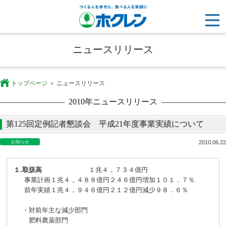
ニュースリリース
トップページ
ニュースリリース
2010年ニュースリリース
第125回定例記者懇談会 平成21年度事業実績について
お知らせ
2010.06.22
１.
取扱高
１兆４，７３４億円
事業計画
１兆４，４８８億円
２４６億円増加
１０１．７％
前年実績
１兆４，９４６億円
２１２億円減少
９８．６％
・
対前年主な減少部門
肥料農薬部門