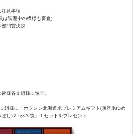
の注意事項
員は調理中の模様も審査
)
各部門賞決定
の皆様各１組様に進呈。
各１組様に「ホクレン北海道米プレミアムギフト
(
無洗米ゆめ
つぼし
)
２
kg
×３袋」１セットをプレゼント