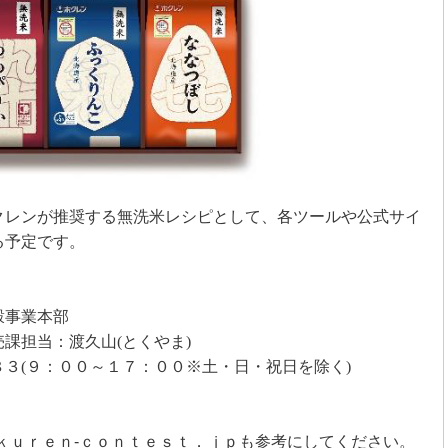
クレンが推奨する無洗米レシピとして、各ツールや公式サイ
る予定です。
】
穀事業本部
売課担当：渡久山
(
とくやま
)
８３
(
９：００～１７：００※土・日・祝日を除く
)
ｋｕｒｅｎ‐ｃｏｎｔｅｓｔ．ｊｐも参考にしてください。