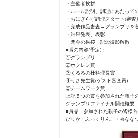
・主催者挨拶
・ルール説明、調理にあたって
・おにぎらず調理スタート
(
審査
・完成作品審査→グランプリ＆
・結果発表、表彰
・閉会の挨拶、記念撮影解散
■賞の内容
(
予定
)
：
①グランプリ
②ホクレン賞
③くるるの杜料理長賞
④りさ先生賞
(
ゲスト審査員
)
⑤チームワーク賞
上記５つの賞を参加された親子
グランプリファイナル開催概要
■賞品：参加された親子の皆様
ぴりか・ふっくりんこ・喜なな