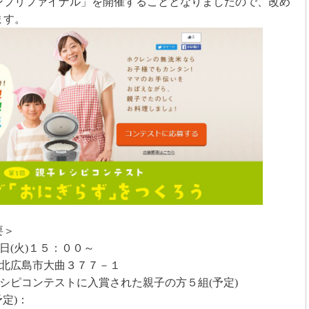
ンプリファイナル」を開催することとなりましたので、改め
ます。
要＞
日
(
火
)
１５：００～
杜北広島市大曲３７７－１
レシピコンテストに入賞された親子の方５組
(
予定
)
予定
)
：