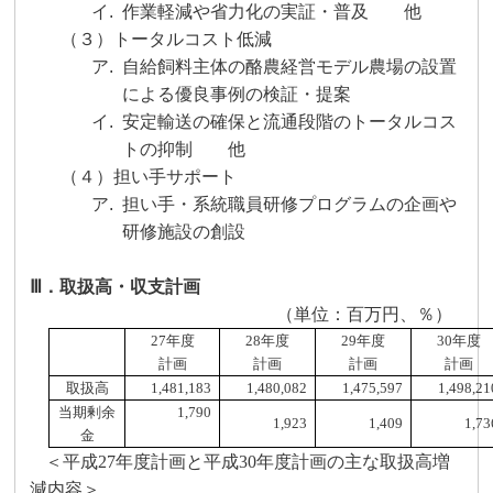
イ.
作業軽減や省力化の実証・普及 他
（３）トータルコスト低減
ア.
自給飼料主体の酪農経営モデル農場の設置
による優良事例の検証・提案
イ.
安定輸送の確保と流通段階のトータルコス
トの抑制 他
（４）担い手サポート
ア.
担い手・系統職員研修プログラムの企画や
研修施設の創設
Ⅲ．取扱高・収支計画
（単位：百万円、％）
27
年度
28
年度
29
年度
30
年度
計画
計画
計画
計画
取扱高
1,481,183
1,480,082
1,475,597
1,498,21
当期剰余
1,790
1,923
1,409
1,73
金
＜平成
27
年度計画と平成
30
年度計画の主な取扱高増
減内容＞