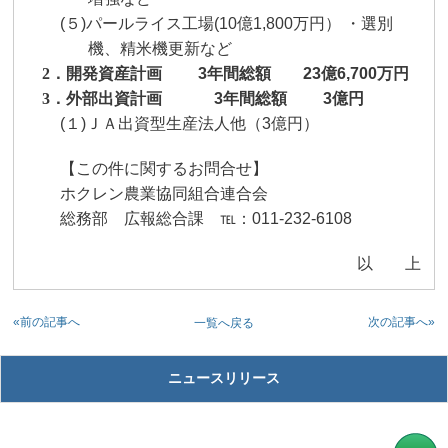
(５)
パールライス工場
(10
億
1,800
万円） ・選別
機、精米機更新など
2
．
開発資産計画
3
年間総額
23
億
6,700
万円
3
．
外部出資計画
3
年間総額
3
億円
(１)
ＪＡ出資型生産法人他（
3
億円）
【この件に関するお問合せ】
ホクレン農業協同組合連合会
総務部 広報総合課 ℡：011-232-6108
以 上
«前の記事へ
次の記事へ»
一覧へ戻る
ニュースリリース