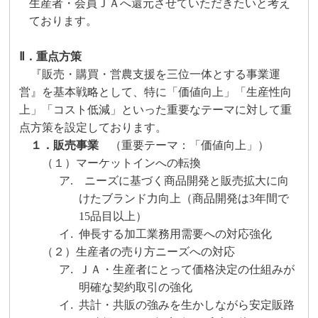
生産者・会員ＪＡへ還元させていただきたいと考え
ております。
Ⅱ．重点方策
『販売・購買・営農支援を三位一体とする事業運
営』を基本戦略として、特に「価値向上」「生産性向
上」「コスト低減」といった重要なテーマに対して重
点方策を設定しております。
１．販売事業
（重要テーマ：「価値向上」）
（１）マーケットインへの転換
ア.
ニーズに基づく商品開発と販売拡大に向
けたブランド力向上（商品開発は
3
年間で
15
品目以上）
イ.
伸長する加工業務用需要への対応強化
（２）生産者の売り方ニーズへの対応
ア.
ＪＡ・生産者にとって価格決定の仕組みが
明確な契約取引の強化
イ.
共計・共販の強みを生かしながら安定販路