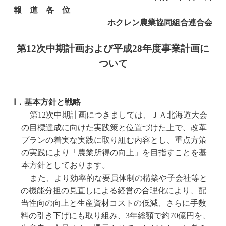
報 道 各 位
ホクレン農業協同組合連合会
第
12
次中期計画および平成
28
年度事業計画に
ついて
Ⅰ．基本方針と戦略
第
12
次中期計画につきましては、ＪＡ北海道大会
の目標達成に向けた実践策と位置づけた上で、改革
プランの着実な実践に取り組む内容とし、重点方策
の実践により「農業所得の向上」を目指すことを基
本方針としております。
また、より効率的な要員体制の構築や子会社等と
の機能分担の見直しによる経営の合理化により、配
当性向の向上と生産資材コストの低減、さらに手数
料の引き下げにも取り組み、
3
年総額で約
70
億円を、