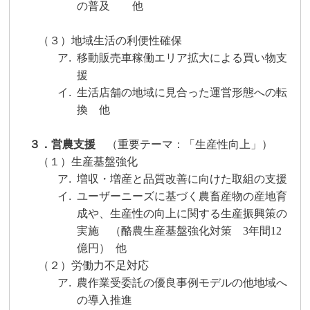
の普及 他
（３）地域生活の利便性確保
ア.
移動販売車稼働エリア拡大による買い物支
援
イ.
生活店舗の地域に見合った運営形態への転
換
他
３．営農支援
（重要テーマ：「生産性向上」）
（１）生産基盤強化
ア.
増収・増産と品質改善に向けた取組の支援
イ.
ユーザーニーズに基づく農畜産物の産地育
成や、生産性の向上に関する生産振興策の
実施 （酪農生産基盤強化対策
3
年間
12
億円）
他
（２）労働力不足対応
ア.
農作業受委託の優良事例モデルの他地域へ
の導入推進