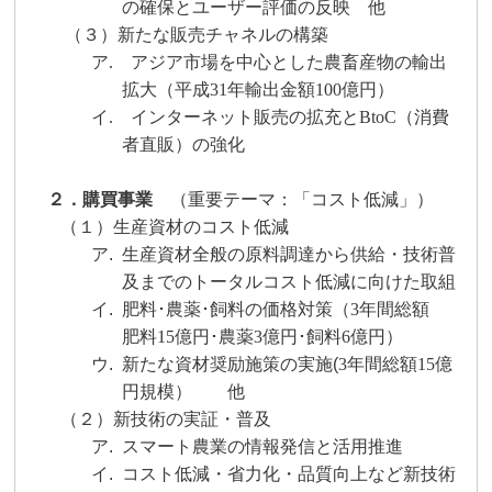
の確保とユーザー評価の反映 他
（３）新たな販売チャネルの構築
ア.
アジア市場を中心とした農畜産物の輸出
拡大（平成
31
年輸出金額
100
億円）
イ.
インターネット販売の拡充と
BtoC
（消費
者直販）の強化
２．購買事業
（重要テーマ：「コスト低減」）
（１）生産資材のコスト低減
ア.
生産資材全般の原料調達から供給・技術普
及までのトータルコスト低減に向けた取組
イ.
肥料･農薬･飼料の価格対策（
3
年間総額
肥料
15
億円･農薬
3
億円･飼料
6
億円）
ウ.
新たな資材奨励施策の実施
(
3
年間総額
15
億
円規模） 他
（２）新技術の実証・普及
ア.
スマート農業の情報発信と活用推進
イ.
コスト低減・省力化・品質向上など新技術