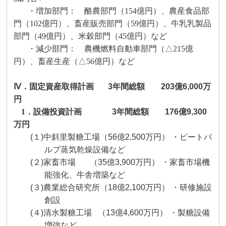
・増加部門： 酪農部門（
154
億円）、農産食品部
門（
102
億円）、畜産販売部門（
59
億円）、
牛乳乳製品
部門（
49
億円）、米穀部門（
45
億円）など
・減少部門： 農機燃料自動車部門（△
215
億
円）、畜産生産（△
56
億円）など
Ⅳ．固定資産取得計画
3
年間総額
203
億
6,000
万
円
1
．
設備投資計画
3
年間総額
176
億
9,300
万円
(１)
中斜里製糖工場（
56
億
2,500
万円） ・ビートパ
ルプ蒸気乾燥設備など
(２)
家畜市場
（
35
億
3,900
万円） ・家畜市場機
能強化、牛舎増築など
(３)
農業総合研究所（
18
億
2,100
万円） ・研修施設
創設
(４)
清水製糖工場
（
13
億
4,600
万円） ・製糖設備
増強など