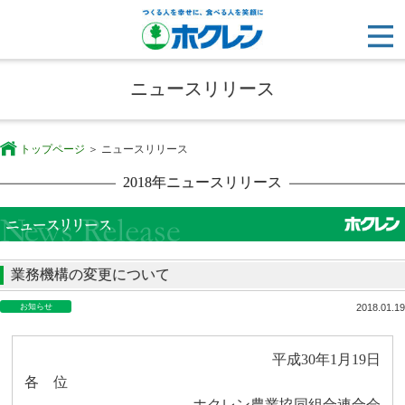
ニュースリリース
トップページ
ニュースリリース
2018年ニュースリリース
業務機構の変更について
お知らせ
2018.01.19
平成
30
年
1
月
19
日
各 位
ホクレン農業協同組合連合会