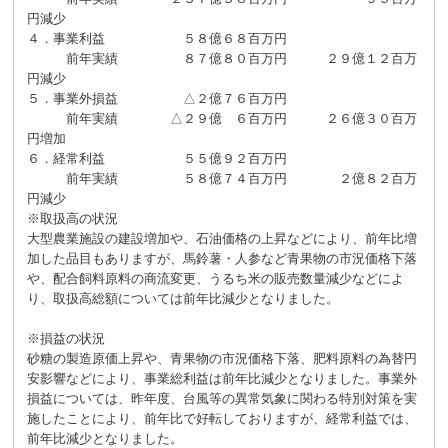
円減少
４．事業利益 ５８億６８百万円
前年実績 ８７億８０百万円 ２９億１２百万
円減少
５．事業外損益 △２億７６百万円
前年実績 △２９億 ６百万円 ２６億３０百万
円増加
６．経常利益 ５５億９２百万円
前年実績 ５８億７４百万円 ２億８２百万
円減少
※取扱高の状況
大型農業施設の建設増加や、石油価格の上昇などにより、前年比増
加した品目もありますが、馬鈴薯・人参など青果物の市況価格下落
や、配合飼料原料の商流変更、うるち米の販売数量減少などによ
り、取扱高総額については前年比減少となりました。
※損益の状況
砂糖の製造原価上昇や、青果物の市況価格下落、肥料原料の為替円
安影響などにより、事業総利益は前年比減少となりました。事業外
損益については、昨年度、台風等の異常気象に関わる特別対策を実
施したことにより、前年比で好転しておりますが、経常利益では、
前年比減少となりました。