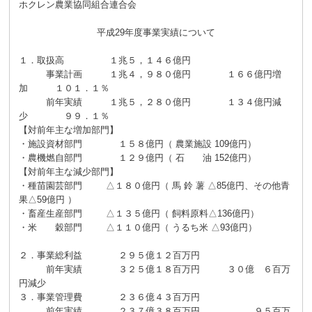
ホクレン農業協同組合連合会
平成29年度事業実績について
１．取扱高 １兆５，１４６億円
事業計画 １兆４，９８０億円 １６６億円増
加 １０１．１％
前年実績 １兆５，２８０億円 １３４億円減
少 ９９．１％
【対前年主な増加部門】
・施設資材部門 １５８億円（ 農業施設 109億円）
・農機燃自部門 １２９億円（ 石 油 152億円）
【対前年主な減少部門】
・種苗園芸部門 △１８０億円（ 馬 鈴 薯 △85億円、その他青
果△59億円 ）
・畜産生産部門 △１３５億円（ 飼料原料△136億円）
・米 穀部門 △１１０億円（ うるち米 △93億円）
２．事業総利益 ２９５億１２百万円
前年実績 ３２５億１８百万円 ３０億 ６百万
円減少
３．事業管理費 ２３６億４３百万円
前年実績 ２３７億３８百万円 ９５百万