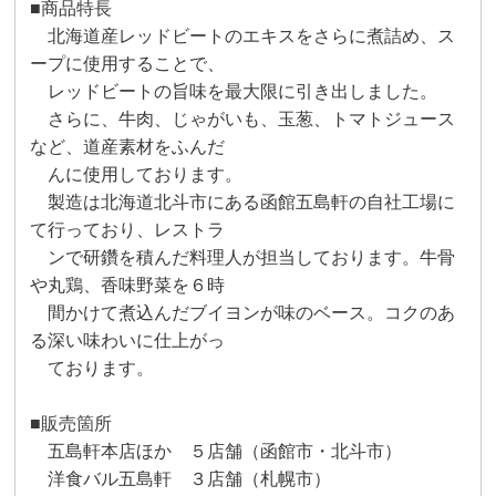
■商品特長
北海道産レッドビートのエキスをさらに煮詰め、ス
ープに使用することで、
レッドビートの旨味を最大限に引き出しました。
さらに、牛肉、じゃがいも、玉葱、トマトジュース
など、道産素材をふんだ
んに使用しております。
製造は北海道北斗市にある函館五島軒の自社工場に
て行っており、レストラ
ンで研鑽を積んだ料理人が担当しております。牛骨
や丸鶏、香味野菜を６時
間かけて煮込んだブイヨンが味のベース。コクのあ
る深い味わいに仕上がっ
ております。
■販売箇所
五島軒本店ほか ５店舗（函館市・北斗市）
洋食バル五島軒 ３店舗（札幌市）