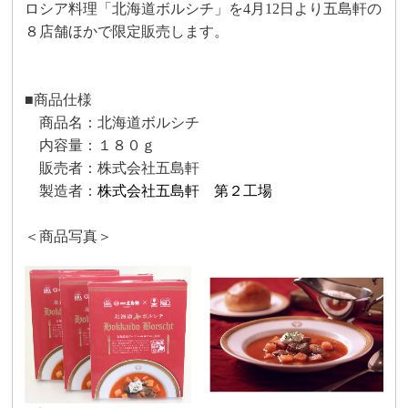
ロシア料理「北海道ボルシチ」を
4
月
12
日より五島軒の
８店舗ほかで限定販売します。
■商品仕様
商品名：北海道ボルシチ
内容量：１８０ｇ
販売者：株式会社五島軒
製造者：
株式会社五島軒 第２工場
＜商品写真＞