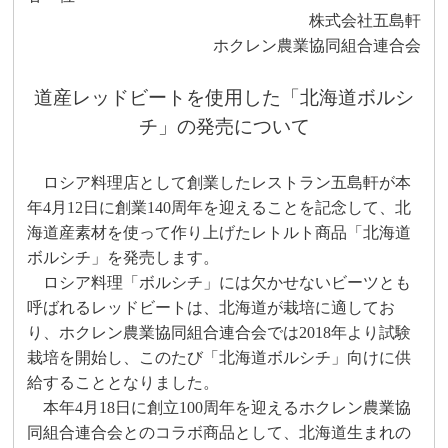
株式会社五島軒
ホクレン農業協同組合連合会
道産レッドビートを使用した「北海道ボルシ
チ」の発売について
ロシア料理店として創業したレストラン五島軒が本
年
4
月
12
日に創業
140
周年を迎えることを記念して、北
海道産素材を使って作り上げたレトルト商品「北海道
ボルシチ」を発売します。
ロシア料理「ボルシチ」には欠かせないビーツとも
呼ばれるレッドビートは、北海道が栽培に適してお
り、ホクレン農業協同組合連合会では
2018
年より試験
栽培を開始し、このたび「北海道ボルシチ」向けに供
給することとなりました。
本年
4
月
18
日に創立
100
周年を迎えるホクレン農業協
同組合連合会とのコラボ商品として、北海道生まれの