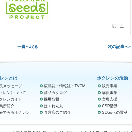
以 上
次の記事へ»
一覧へ戻る
レンとは
ホクレンの活動
長メッセージ
広報誌・情報誌・TVCM
販売事業
クレンについて
商品カタログ
購買事業
クレンガイド
採用情報
営農支援
業所紹介
ほくれん丸
CSR活動
表でみるホクレン
直営店のご紹介
SDGsへの貢献