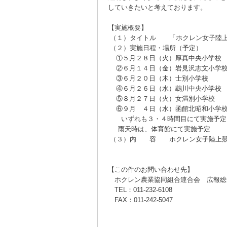
していきたいと考えております。
【実施概要】
（１）タイトル 「ホクレン女子陸上部
（２）実施日程・場所（予定）
①５月２８日（火）厚真中央小学校
②６月１４日（金）岩見沢志文小学
③６月２０日（木）士別小学校
④６月２６日（水）鵡川中央小学校
⑤８月２７日（火）女満別小学校
⑥９月 ４日（水）函館北昭和小学
いずれも３・４時間目にて実施予定（10
雨天時は、体育館にて実施予定
（３）内 容 ホクレン女子陸上競
【この件のお問い合わせ先】
ホクレン農業協同組合連合会 広報総
TEL：011-232-6108
FAX：011-242-5047