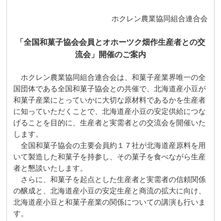
ホクレン農業協同組合連合会
「全国和菓子協会会員とオホーツク畑作生産者との交
流会」開催のご案内
ホクレン農業協同組合連合会は、和菓子産業界唯一の全
国団体である全国和菓子協会との共催で、北海道産小豆が
和菓子産業にとっていかに大切な原材料であるかを生産者
に知っていただくことで、北海道産小豆の安定供給につな
げることを目的に、生産者と実需者との交流会を開催いた
します。
全国和菓子協会の主要会員約１７社が北海道産原料を用
いて製造した和菓子を持参し、その菓子を食べながら生産
者と懇談いたします。
さらに、和菓子を起点とした生産者と実需者の信頼関係
の醸成と、北海道産小豆の安定生産と商流の拡大に向け、
北海道産小豆と和菓子産業の関係についての講演も行いま
す。