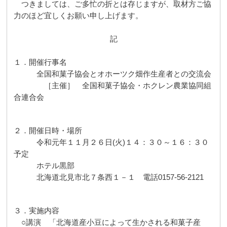
つきましては、ご多忙の折とは存じますが、取材方ご協
力のほど宜しくお願い申し上げます。
記
１．開催行事名
全国和菓子協会とオホーツク畑作生産者との交流会
［主催］ 全国和菓子協会・ホクレン農業協同組
合連合会
２．開催日時・場所
令和元年１１月２６日
(
火
)
１４：３０～１６：３０
予定
ホテル黒部
北海道北見市北７条西１－１ 電話
0157-56-2121
３．実施内容
○講演 「北海道産小豆によって生かされる和菓子産