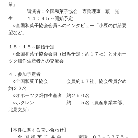
業」
講演者：全国和菓子協会 専務理事 藪 光
生 １４：４５～開始予定
○全国和菓子協会会員へのインタビュー「小豆の供給要
望など」
１５：１５～開始予定
○全国和菓子協会会員（出席予定：約１７社）とオホー
ツク畑作生産者との交流会
４．参加予定者
○全国和菓子協会 会員約１７社、協会役員含め
約２２名
○オホーツク畑作生産者 約２５０名
○ホクレン 約 ５名（農産事業本部、
北見支所）
【本件に関する問い合わせ】
全国和菓子協会
電話 ０３－３３７５－