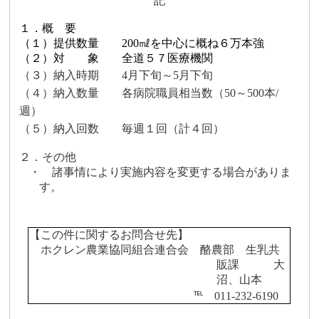
記
１．概 要
（１）提供数量
200
㎖
を中心に概ね６万本強
（２）対 象 全道５７医療機関
（３）納入時期
4
月下旬～
5
月下旬
（４）納入数量 各病院職員相当数（
50
～
500
本
/
週）
（５）納入回数 毎週１回（計４回）
２．その他
・
諸事情により実施内容を変更する場合がありま
す。
【この件に関するお問合せ先】
ホクレン農業協同組合連合会 酪農部 生乳共
販課 大
沼、山本
℡
011-232-6190