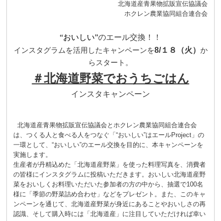
北海道産青果物拡販宣伝協議会
ホクレン農業協同組合連合会
“
おいしい”
のエール交換！！
8/
１８（火）
インスタグラムを活用したキャンペーンを
か
らスタート。
＃北海道野菜でおうちごはん
インスタキャンペーン
北海道産青果物拡販宣伝協議会とホクレン農業協同組合連合会
は、つくる人と食べる人をつなぐ「“おいしい”はエールProject」の
一環として、“おいしい”のエール交換を目的に、本キャンペーンを
実施します。
生産者が丹精込めた「北海道産野菜」を使った料理写真を、消費者
の皆様にインスタグラムに投稿いただきます。おいしい北海道産野
菜をおいしくお料理いただいた参加者の方の中から、抽選で100名
様に「季節の野菜詰め合わせ」などをプレゼント。また、このキャ
ンペーンを通じて、北海道産野菜が身近にあることやおいしさの再
認識、そして購入時には「北海道産」に注目していただければ幸い