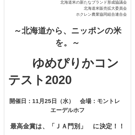
北海道米の新たなブランド形成協議会
北海道米販売拡大委員会
ホクレン農業協同組合連合会
～北海道から、ニッポンの米
を。～
ゆめぴりか
コン
テスト
2020
開催日：
11
月
25
日（水） 会場：
モントレ
エーデルホフ
最高金賞は、
「ＪＡ門別」 に決定！！