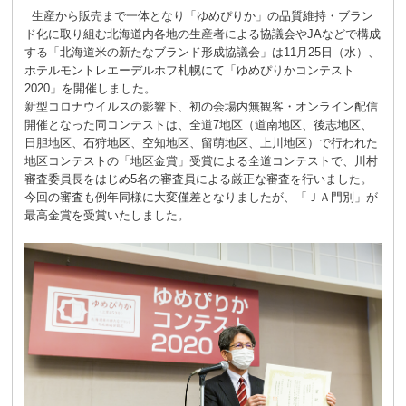
生産から販売まで一体となり「ゆめぴりか」の品質維持・ブラン
ド化に取り組む北海道内各地の生産者による協議会やJAなどで構成
する「北海道米の新たなブランド形成協議会」は11月25日（水）、
ホテルモントレエーデルホフ札幌にて「ゆめぴりかコンテスト
2020」を開催しました。
新型コロナウイルスの影響下、初の会場内無観客・オンライン配信
開催となった同コンテストは、全道7地区（道南地区、後志地区、
日胆地区、石狩地区、空知地区、留萌地区、上川地区）で行われた
地区コンテストの「地区金賞」受賞による全道コンテストで、川村
審査委員長をはじめ5名の審査員による厳正な審査を行いました。
今回の審査も例年同様に大変僅差となりましたが、「ＪＡ門別」が
最高金賞を受賞いたしました。