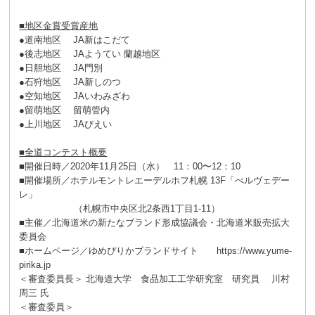
■地区金賞受賞産地
●道南地区 JA新はこだて
●後志地区 JAようてい 蘭越地区
●日胆地区 JA門別
●石狩地区 JA新しのつ
●空知地区 JAいわみざわ
●留萌地区 留萌管内
●上川地区 JAびえい
■全道コンテスト概要
■開催日時／2020年11月25日（水） 11：00〜12：10
■開催場所／ホテルモントレエーデルホフ札幌 13F「べルヴェデー
レ」
（札幌市中央区北2条西1丁目1-11）
■主催／北海道米の新たなブランド形成協議会・北海道米販売拡大
委員会
■ホームページ／ゆめぴりかブランドサイト https://www.yume-
pirika.jp
＜審査委員長＞ 北海道大学 食品加工工学研究室 研究員 川村
周三 氏
＜審査委員＞