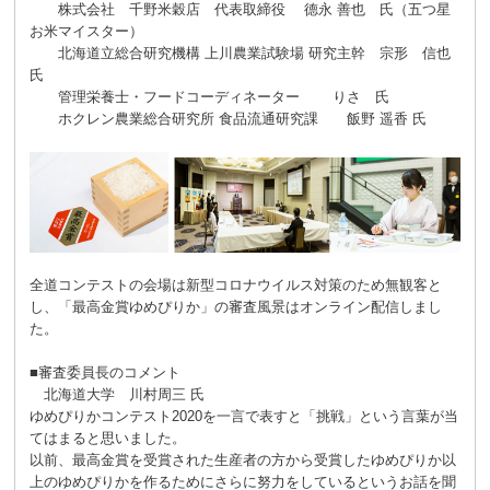
株式会社 千野米穀店 代表取締役 德永 善也 氏（五つ星
お米マイスター）
北海道立総合研究機構 上川農業試験場 研究主幹 宗形 信也
氏
管理栄養士・フードコーディネーター りさ 氏
ホクレン農業総合研究所 食品流通研究課 飯野 遥香 氏
全道コンテストの会場は新型コロナウイルス対策のため無観客と
し、「最高金賞ゆめぴりか」の審査風景はオンライン配信しまし
た。
■審査委員長のコメント
北海道大学 川村周三 氏
ゆめぴりかコンテスト2020を一言で表すと「挑戦」という言葉が当
てはまると思いました。
以前、最高金賞を受賞された生産者の方から受賞したゆめぴりか以
上のゆめぴりかを作るためにさらに努力をしているというお話を聞