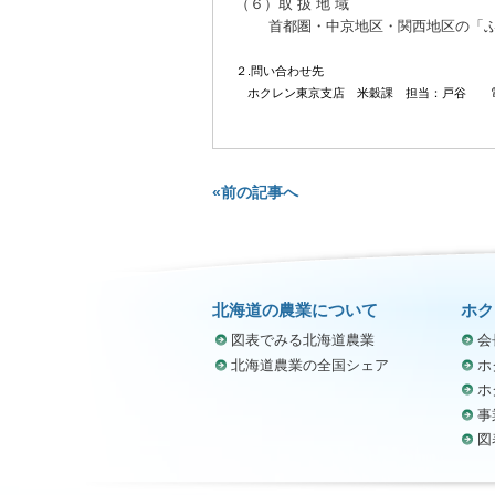
（６）取 扱 地 域
首都圏・中京地区・関西地区の「ふっ
２.問い合わせ先
ホクレン東京支店 米穀課 担当：戸谷
«前の記事へ
北海道の農業について
ホク
図表でみる北海道農業
会
北海道農業の全国シェア
ホ
ホ
事
図