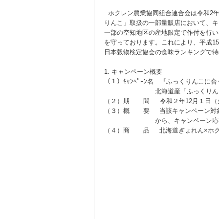
ホクレン農業協同組合連合会は令和2年1
りんこ」取扱の一部量販店において、キ
一部の空知地区の産地限定で作付を行い
を守っております。これにより、平成1
日本穀物検定協会の食味ランキングで特
1. キャンペーン概要
（１）ｷｬﾝﾍﾟｰﾝ名 『ふっくりんこ
北海道産「ふっくりんこ」
（２）期 間 令和２年12月１日（
（３）概 要 当該キャンペーン対象
から、キャンペーン応募者に抽選で
（４）商 品 北海道ぎょれん×ホク