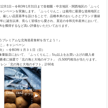
2月1日～令和3年1月31日まで首都圏・中京地区・関西地区の「ふっく
ャンペーンを実施します。「ふっくりんこ」は栽培に最適な道南地区と
、厳しい品質基準を設けることで、品種本来のおいしさとブランド価値
5年に誕生以来、長らく皆様から愛され、直近の令和元年産米において、
Aを獲得するなど高い評価をいただいております。
に合うプレミアムな北海道産食材を当てよう！』
キャンペーン
火）～令和3年１月３１日（日）
量販店において、「ふっくりんこ」5㎏以上をお買い上げの購入者
「北の海と大地のギフト」（5,500円相当が当たります。
レン「北の海と大地のギフト」計60名