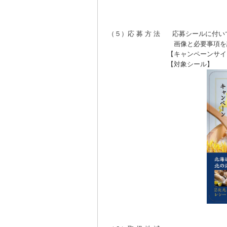
（５）応 募 方 法 応募シールに付
画像と必要事項を記入
【キャンペーンサイト】 http://f
【対象シール】