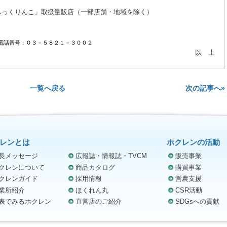
くりんこ」取扱量販店（一部店舗・地域を除く）
電話番号：０３－５８２１－３００２
以 上
次の記事へ»
一覧へ戻る
レンとは
ホクレンの活動
長メッセージ
広報誌・情報誌・TVCM
販売事業
クレンについて
商品カタログ
購買事業
クレンガイド
採用情報
営農支援
業所紹介
ほくれん丸
CSR活動
表でみるホクレン
直営店のご紹介
SDGsへの貢献