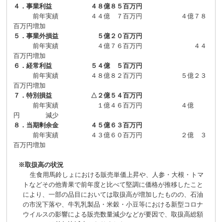
４．事業利益 ４８億８５百万円
前年実績 ４４
億 ７百万円
４億７８
百万円増加
５．事業外損益 ５億２０百万円
前年実績
４億７６百万円
４４
百万円増加
６．経常利益 ５４億 ５百万円
前年実績 ４８
億８２百万円
５億２３
百万円増加
７．特別損益 △２億５４百万円
前年実績 １
億４６百万円
４億
円 減少
８．当期剰余金 ４５億６３百万円
前年実績 ４３
億６０百万円
２億 ３
百万円増加
※取扱高の状況
生食用馬鈴しょにおける販売単価上昇や、人参・大根・トマ
トなどその他青果で前年度と比べて堅調に価格が推移したこと
により、一部の品目においては取扱高が増加したものの、石油
の市況下落や、牛乳乳製品・米穀・小豆等における新型コロナ
ウイルスの影響による販売数量減少などが要因で、取扱高総額