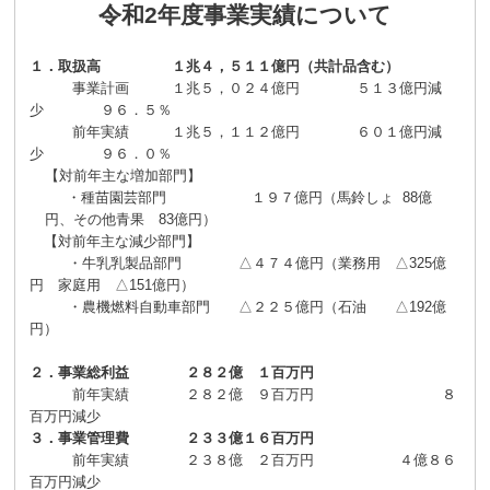
令和
2
年度事業実績について
１．取扱高 １兆４，５１１億円（共計品含む）
事業計画 １兆５，０２４億円 ５１３億円減
少 ９６．５％
前年実績 １兆５，１１２億円 ６０１億円減
少 ９６．０％
【対前年主な増加部門】
・種苗園芸部門 １９７億円（
馬鈴しょ
88
億
円、その他青果
83
億円
）
【対前年主な減少部門】
・牛乳乳製品部門 △４７４億円（業務用 △
325
億
円 家庭用 △
151
億円）
・農機燃料自動車部門 △２２５億円（石油 △
192
億
円）
２．事業総利益 ２８２億 １百万円
前年実績 ２８２億 ９百万円 ８
百万円減少
３．事業管理費 ２３３億１６百万円
前年実績
２３８億 ２百万円
４億８６
百万円減少