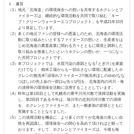
１．趣旨
（1）
地元「北海道」の環境保全への想いを共有するホクレンとフ
ァイターズは、継続的な環境活動を共同で取り組む「キー
プ！クリーンウォーターエコプロジェクト」を平成21年10月
より発足しています。
（2）
多くの地元ファンの皆様への恩返しのため、北海道の環境活
動に取り組みたいとするファイターズの想いと、生産者をは
じめ北海道の農畜産業に関わる方々とともに環境と調和した
取り組みを推進したいというホクレンの想いが、一つになっ
た共同プロジェクトです。
（3）
本プロジェクトでは、水質汚染の原因となる｢とぎ汁｣を家庭
だけでなく、精米工場からも一切出さない環境に配慮したホ
クレンの無洗米｢頑張れファイターズ!!無洗米ほしのゆめ/なな
つぼし｣の売上金の一部(1㎏当り1円)を、北海道内の河川・海
の清掃等の環境保全活動に活用することとしています。
（4）
昨年は第1回目として札幌市の豊平川河川敷で清掃活動を実施
し、第2回目である今年は、旭川市の忠別川河川敷での清掃
を、ホクレンとファイターズ、また一般参加の皆様とともに
実施することとなりました。
（5）
この清掃活動を機会に、より多くの方々が北海道の美しい自
然を再認識し、環境保全への関心を高めて頂ければと願って
おります。そして、ホクレンとファイターズは、今後も毎