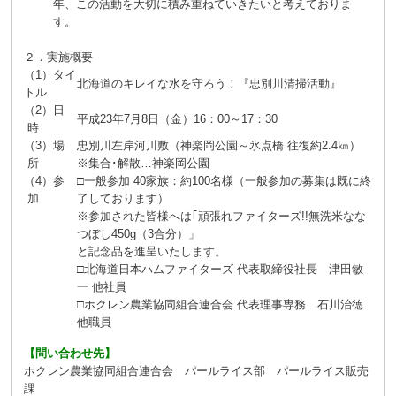
年、この活動を大切に積み重ねていきたいと考えておりま
す。
２．実施概要
（1）タイ
北海道のキレイな水を守ろう！『忠別川清掃活動』
トル
（2）日
平成23年7月8日（金）16：00～17：30
時
（3）場
忠別川左岸河川敷（神楽岡公園～氷点橋 往復約2.4㎞）
所
※集合･解散…神楽岡公園
（4）参
□一般参加 40家族：約100名様（一般参加の募集は既に終
加
了しております）
※参加された皆様へは｢頑張れファイターズ!!無洗米なな
つぼし450g（3合分）」
と記念品を進呈いたします。
□北海道日本ハムファイターズ 代表取締役社長 津田敏
一 他社員
□ホクレン農業協同組合連合会 代表理事専務 石川治徳
他職員
【問い合わせ先】
ホクレン農業協同組合連合会 パールライス部 パールライス販売
課