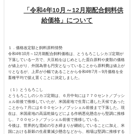
「令和
4
年
10
月～
12
月期配合飼料供
給価格」について
１．価格改定額と飼料原料情勢
令和4年10月～12月期配合飼料価格は、とうもろこしシカゴ定期が
下落している一方で、大豆粕をはじめとした蛋白原料や麦類の価格
が値上がり、外国為替も円安となっていることから原料費は値上が
りとなるが、上昇が小幅であることから令和4年7月～9月価格を全
畜種平均で据え置くことに決定しました。
（１）とうもろこし
とうもろこしのシカゴ定期は、６月中旬には７７０セント／ブッシ
ェル前後で推移していたが、米国産地で生育に適した天候であった
ことから７月には６００セント／ブッシェル前後まで下落した。現
在は、米国産地の高温乾燥などによる作柄悪化懸念から堅調に推移
し、７００セント／ブッシェル前後で推移している。
今後は、世界的な需給の引き締まりが継続していることに加え、米
国における新穀の生産量減少懸念などから、相場は堅調に推移する