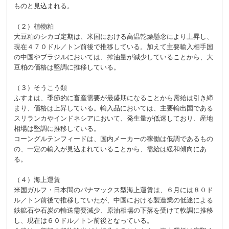
ものと見込まれる。
（２）植物粕
大豆粕のシカゴ定期は、米国における高温乾燥懸念により上昇し、
現在４７０ドル／トン前後で推移している。加えて主要輸入相手国
の中国やブラジルにおいては、搾油量が減少していることから、大
豆粕の価格は堅調に推移している。
（３）そうこう類
ふすまは、季節的に畜産需要が最盛期になることから需給は引き締
まり、価格は上昇している。輸入品においては、主要輸出国である
スリランカやインドネシアにおいて、発生量が低迷しており、産地
相場は堅調に推移している。
コーングルテンフィードは、国内メーカーの稼働は低調であるもの
の、一定の輸入が見込まれていることから、需給は緩和傾向にあ
る。
（４）海上運賃
米国ガルフ・日本間のパナマックス型海上運賃は、６月には８０ド
ル／トン前後で推移していたが、中国における製造業の低迷による
鉄鉱石や石炭の輸送需要減少、原油相場の下落を受けて軟調に推移
し、現在は６０ドル／トン前後となっている。