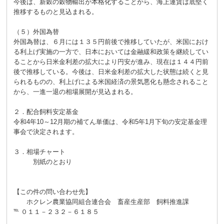
今後は、新穀の穀物輸出が本格化することから、海上運賃は底堅く
推移するものと見込まれる。
（５）外国為替
外国為替は、６月には１３５円前後で推移していたが、米国におけ
る利上げ実施の一方で、日本においては金融緩和政策を継続してい
ることから日米金利差の拡大により円安が進み、現在は１４４円前
後で推移している。今後は、日米金利差の拡大した状態は続くと見
られるものの、利上げによる米国経済の景気悪化も懸念されること
から、一進一退の相場展開が見込まれる。
２．配合飼料安定基金
令和4年10～12月期の補てん単価は、令和5年1月下旬の安定基金理
事会で決定されます。
３．相場チャート
別紙のとおり
【この件の問い合わせ先】
ホクレン農業協同組合連合会 畜産生産部 飼料推進課
℡ ０１１－２３２－６１８５