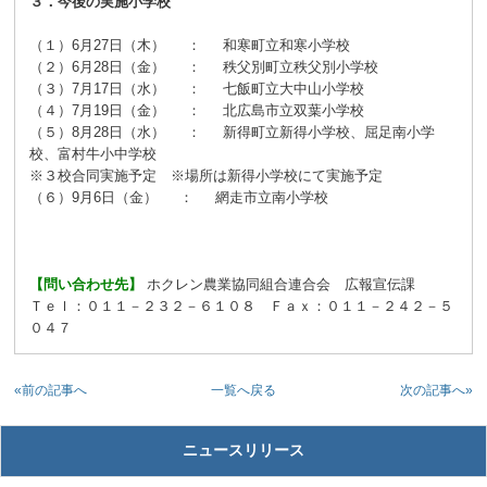
３．今後の実施小学校
（１）6月27日（木） ： 和寒町立和寒小学校
（２）6月28日（金） ： 秩父別町立秩父別小学校
（３）7月17日（水） ： 七飯町立大中山小学校
（４）7月19日（金） ： 北広島市立双葉小学校
（５）8月28日（水） ： 新得町立新得小学校、屈足南小学
校、富村牛小中学校
※３校合同実施予定 ※場所は新得小学校にて実施予定
（６）9月6日（金） ： 網走市立南小学校
【問い合わせ先】
ホクレン農業協同組合連合会 広報宣伝課
Ｔｅｌ：０１１－２３２－６１０８ Ｆａｘ：０１１－２４２－５
０４７
«前の記事へ
次の記事へ»
一覧へ戻る
ニュースリリース