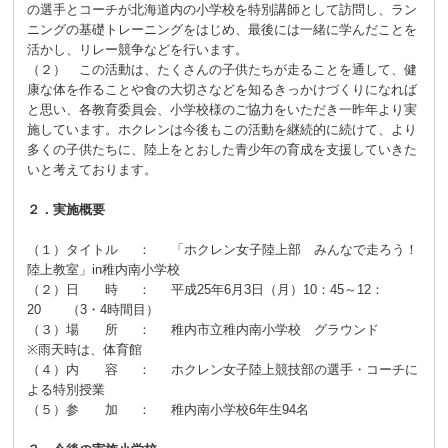
の選手とコーチが北海道内の小学校を特別講師として訪問し、ラン
ニングの基礎トレーニングをはじめ、最後には一緒に学んだことを
活かし、リレー競争などを行います。
（２） この活動は、たくさんの子供たちが走ることを通して、健
康な体を作ることや食の大切さなどを知るきっかけづくりになれば
と思い、各教育委員会、小学校様のご協力をいただき一昨年より実
施しています。ホクレンは今後もこの活動を継続的に続けて、より
多くの子供たちに、陸上をとおした青少年の育成を支援していきた
いと考えております。
２．実施概要
（１）タイトル ： 「ホクレン女子陸上部 みんなで走ろう！
陸上教室」in稚内南小学校
（２）日 時 ： 平成25年6月3日（月）10：45～12：
20 （3・4時間目）
（３）場 所 ： 稚内市立稚内南小学校 グラウンド
※雨天時は、体育館
（４）内 容 ： ホクレン女子陸上競技部の選手・コーチに
よる特別授業
（５）参 加 ： 稚内南小学校6年生94名