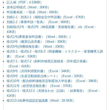
記入例［PDF：4.53MB］
原本証明様式［Word：30KB］
申請書表紙・一覧表［Word：65KB］
別紙1-1・別添1-1（補助金交付申請書)［Excel：67KB］
別紙1-2（事業申請一覧表）［Excel：96KB］
別紙様式2号・様式3号（検収調書・実績報告書）.xls［Excel：
43KB］
様式1号(事業参加申請書）［Word：30KB］］
様式4号（概算払請求書）［Word：30KB］
様式5号(消費税報告書）［Word：33KB］
様式6-1・様式6-2・様式6-3（関連機械・トラクター・発電機導入調
書）［Excel：53KB］
様式7-1・様式7-2（飼料作物受託面積表・25年度計画書）
［Excel：41KB］
様式8号（共同利用誓約書）［Excel：34KB］
様式9号（生産活動規範点検シート）［Excel：32KB］
様式10号（配合飼料価格安定制度加入申告書）［Excel：39KB］
様式11号（経営状況報告書）［Excel：37KB］
様式12-1・様式12-2（見積合わせ（記録）・結果報告）［Excel：
41KB］
様式13-1知事特認認定協議書［Word：28.5KB］