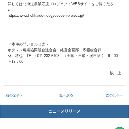
詳しくは北海道農業応援プロジェクトWEBサイトをご覧くださ
い。
https://www.hokkaido-nougyououen-project.jp/
＜本件の問い合わせ先＞
ホクレン農業協同組合連合会 経営企画部 広報総合課
林 将也 TEL：011-232-6108 （土曜・日曜・祝日除く、9：00
～17：00
以 上
«前の記事へ
次の記事へ»
一覧へ戻る
ニュースリリース