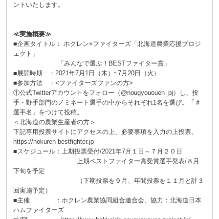
ントいたします。
≪実施概要≫
■企画タイトル： ホクレン×ファイターズ「北海道農業応援プロジ
ェクト」
「みんなで選ぶ！BESTファイター賞」
■展開時期 ：2021年7月1日（木）~7月20日（火）
■参加方法 ：<ファイターズファンの方>
①公式Twitterアカウントをフォロー（@nougyououen_pj）し、投
手・野手部門のノミネート選手の中からそれぞれ1名を選び。「＃
選手名」をつけて投稿。
＜北海道の農業生産者の方＞
下記専用投票サイトにアクセスの上、必要事項を入力の上投票。
https://hokuren-bestfighter.jp
■スケジュール：上期投票受付/2021年7月１日～７月２０日
上期ベストファイター賞受賞選手発表/８月
下旬を予定
（下期投票を９月、年間投票を１１月と計３
回実施予定）
■主催 ：ホクレン農業協同組合連合会、協力：北海道日本
ハムファイターズ