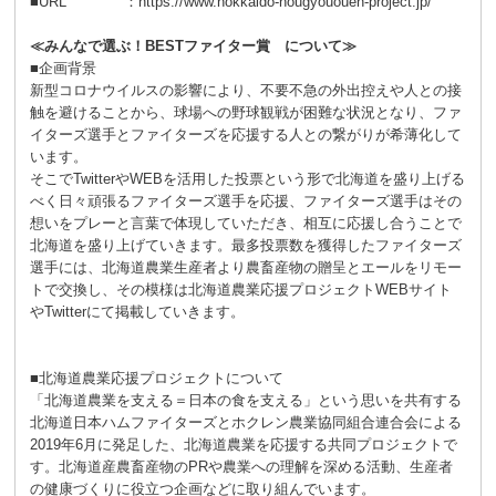
■URL ：https://www.hokkaido-nougyououen-project.jp/
≪みんなで選ぶ！BESTファイター賞 について≫
■企画背景
新型コロナウイルスの影響により、不要不急の外出控えや人との接
触を避けることから、球場への野球観戦が困難な状況となり、ファ
イターズ選手とファイターズを応援する人との繋がりが希薄化して
います。
そこでTwitterやWEBを活用した投票という形で北海道を盛り上げる
べく日々頑張るファイターズ選手を応援、ファイターズ選手はその
想いをプレーと言葉で体現していただき、相互に応援し合うことで
北海道を盛り上げていきます。最多投票数を獲得したファイターズ
選手には、北海道農業生産者より農畜産物の贈呈とエールをリモー
トで交換し、その模様は北海道農業応援プロジェクトWEBサイト
やTwitterにて掲載していきます。
■北海道農業応援プロジェクトについて
「北海道農業を支える＝日本の食を支える」という思いを共有する
北海道日本ハムファイターズとホクレン農業協同組合連合会による
2019年6月に発足した、北海道農業を応援する共同プロジェクトで
す。北海道産農畜産物のPRや農業への理解を深める活動、生産者
の健康づくりに役立つ企画などに取り組んでいます。