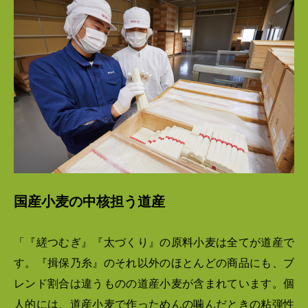
国産小麦の中核担う道産
「『縒つむぎ』『太づくり』の原料小麦は全てが道産で
す。『揖保乃糸』のそれ以外のほとんどの商品にも、ブ
レンド割合は違うものの道産小麦が含まれています。個
人的には、道産小麦で作っためんの噛んだときの粘弾性