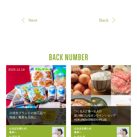
Next
Back
2025.12.19
2025.11.11
つくる人と食べる人の
小清水ブランドの加工品で
架け橋になるオンラインショップ
地域と農業を元気に
HOKUREN GREEN +PLUS
はるばる来たぜ、
はるばる来たぜ、
食卓へ
食卓へ
by 菅谷 環
by 菅谷 環