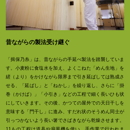
昔ながらの製法受け継ぐ
「揖保乃糸」は、昔ながらの手延べ製法を踏襲していま
す。小麦粉に食塩水を加え、よくこねた「めん生地」を
縒（より）をかけながら限界まで引き延ばしては熟成さ
せる、「延ばし」と「ねかし」を繰り返し、さらに「掛
巻（かけば）」「小引き」などの工程で細く長いひも状
にしていきます。その後、かつての屋外での天日干しを
意味する「門干し」に進み、すだれ状のそうめん同士が
引っつかないよう長い箸でさばきながら乾燥させます。
11もの工程は道具や扇風機を使い、手作業で行われま