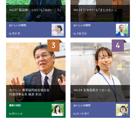
Vol.27 新品種じゃがいも｢ゆめいころ｣
Vol.14 じゃがいも｢きたかむい｣
おいしいの研究
おいしいの研究
by 菅谷 環
by 大阪 匡史
2021.03.30
2024.09.17
ホクレン 農業協同組合連合会
Vol.24 北海道産さつまいも
代表理事会長 篠原 末治
農家の時計
おいしいの研究
by 関 ひとみ
by 佐々木 葉子