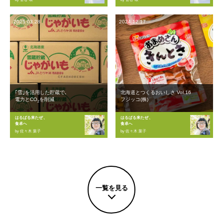
2025.03.28
2024.12.17
｢雪｣を活用した貯蔵で､
北海道とつくるおいしさ Vol.16
電力とCO
を削減
フジッコ(株)
2
はるばる来たぜ、
はるばる来たぜ、
食卓へ
食卓へ
by 佐々木 葉子
by 佐々木 葉子
一覧を見る