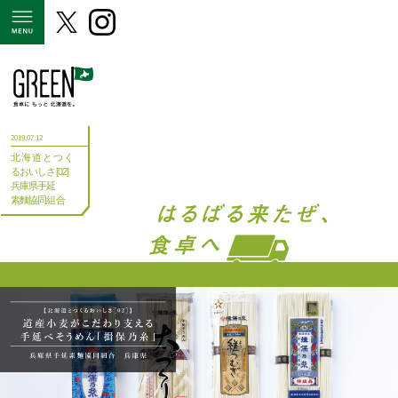
MENU
2019.07.12
北海道とつく
るおいしさ[02]
兵庫県手延
素麵協同組合