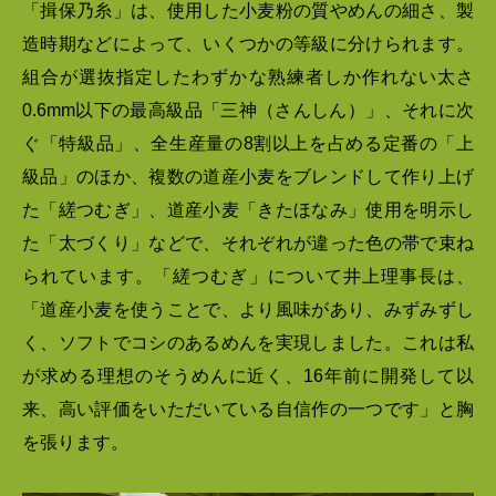
「揖保乃糸」は、使用した小麦粉の質やめんの細さ、製
造時期などによって、いくつかの等級に分けられます。
組合が選抜指定したわずかな熟練者しか作れない太さ
0.6mm以下の最高級品「三神（さんしん）」、それに次
ぐ「特級品」、全生産量の8割以上を占める定番の「上
級品」のほか、複数の道産小麦をブレンドして作り上げ
た「縒つむぎ」、道産小麦「きたほなみ」使用を明示し
た「太づくり」などで、それぞれが違った色の帯で束ね
られています。「縒つむぎ」について井上理事長は、
「道産小麦を使うことで、より風味があり、みずみずし
く、ソフトでコシのあるめんを実現しました。これは私
が求める理想のそうめんに近く、16年前に開発して以
来、高い評価をいただいている自信作の一つです」と胸
を張ります。