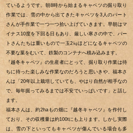
ているようです。朝8時から始まるキャベツの掘り取り
作業では、雪の中から出てきたキャベツを3人のパート
さんが手作業で一つ一つ拾い上げていきます。早朝はマ
イナス10度を下回る日もあり、厳しい寒さの中で、パー
トさんたちは重いもので一玉2㎏ほどになるキャベツの
不要な葉をむいて、鉄製のコンテナへ積み込みます。
『越冬キャベツ』の生産者にとって、掘り取り作業は待
ちに待った楽しみな作業なのだろうと思いきや、福本さ
んは「20年以上栽培していても、やはり自然が相手なの
で、毎年掘ってみるまでは不安でいっぱいです」と話し
ます。
福本さんは、約2haもの畑に『越冬キャベツ』を作付し
ており、その収穫量は約100tにも上ります。しかし実際
は、雪の下といってもキャベツが傷んでいる場合も多