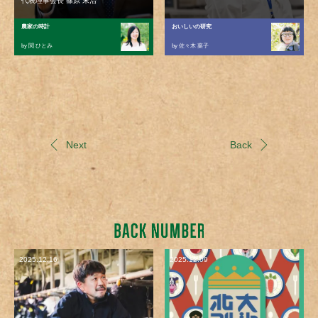
代表理事会長 篠原 末治
農家の時計
おいしいの研究
by 関 ひとみ
by 佐々木 葉子
Next
Back
2025.12.16
2025.12.09