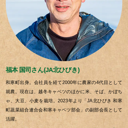
福本 国司さん(JA北ひびき)
和寒町出身。会社員を経て2000年に農家の4代目として
就農。現在は、越冬キャベツのほかに米、そば、かぼち
ゃ、大豆、小麦を栽培。2023年より「JA北ひびき 和寒
町蔬菜組合連合会和寒キャベツ部会」の副部会長として
活躍。