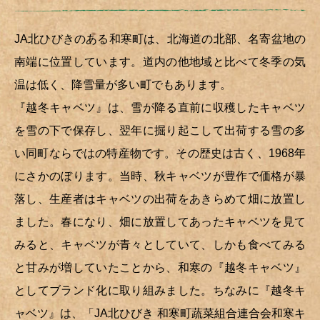
JA北ひびきのある和寒町は、北海道の北部、名寄盆地の
南端に位置しています。道内の他地域と比べて冬季の気
温は低く、降雪量が多い町でもあります。
『越冬キャベツ』は、雪が降る直前に収穫したキャベツ
を雪の下で保存し、翌年に掘り起こして出荷する雪の多
い同町ならではの特産物です。その歴史は古く、1968年
にさかのぼります。当時、秋キャベツが豊作で価格が暴
落し、生産者はキャベツの出荷をあきらめて畑に放置し
ました。春になり、畑に放置してあったキャベツを見て
みると、キャベツが青々としていて、しかも食べてみる
と甘みが増していたことから、和寒の『越冬キャベツ』
としてブランド化に取り組みました。ちなみに『越冬キ
ャベツ』は、「JA北ひびき 和寒町蔬菜組合連合会和寒キ