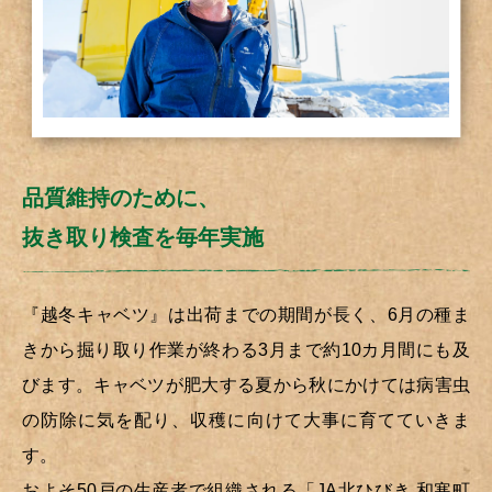
品質維持のために、
抜き取り検査を毎年実施
『越冬キャベツ』は出荷までの期間が長く、6月の種ま
きから掘り取り作業が終わる3月まで約10カ月間にも及
びます。キャベツが肥大する夏から秋にかけては病害虫
の防除に気を配り、収穫に向けて大事に育てていきま
す。
およそ50戸の生産者で組織される「JA北ひびき 和寒町