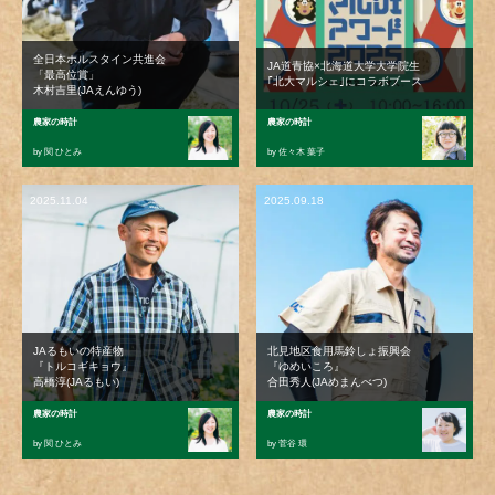
全日本ホルスタイン共進会
JA道青協×北海道大学大学院生
「最高位賞」
｢北大マルシェ｣にコラボブース
木村吉里(JAえんゆう)
農家の時計
農家の時計
by 関 ひとみ
by 佐々木 葉子
2025.11.04
2025.09.18
JAるもいの特産物
北見地区食用馬鈴しょ振興会
『トルコギキョウ』
『ゆめいころ』
高橋淳(JAるもい)
合田秀人(JAめまんべつ)
農家の時計
農家の時計
by 関 ひとみ
by 菅谷 環