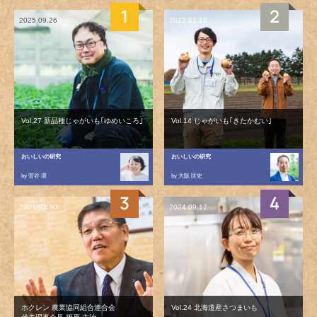
2025.09.26
2022.01.18
Vol.27 新品種じゃがいも｢ゆめいころ｣
Vol.14 じゃがいも｢きたかむい｣
おいしいの研究
おいしいの研究
by 菅谷 環
by 大阪 匡史
2021.03.30
2024.09.17
ホクレン 農業協同組合連合会
Vol.24 北海道産さつまいも