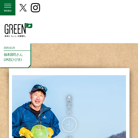
MENU
2025.02.25
福本国司さん
(JA北ひびき)