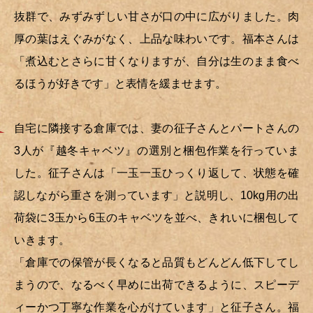
抜群で、みずみずしい甘さが口の中に広がりました。肉
厚の葉はえぐみがなく、上品な味わいです。福本さんは
「煮込むとさらに甘くなりますが、自分は生のまま食べ
るほうが好きです」と表情を緩ませます。
自宅に隣接する倉庫では、妻の征子さんとパートさんの
3人が『越冬キャベツ』の選別と梱包作業を行っていま
した。征子さんは「一玉一玉ひっくり返して、状態を確
認しながら重さを測っています」と説明し、10kg用の出
荷袋に3玉から6玉のキャベツを並べ、きれいに梱包して
いきます。
「倉庫での保管が長くなると品質もどんどん低下してし
まうので、なるべく早めに出荷できるように、スピーデ
ィーかつ丁寧な作業を心がけています」と征子さん。福