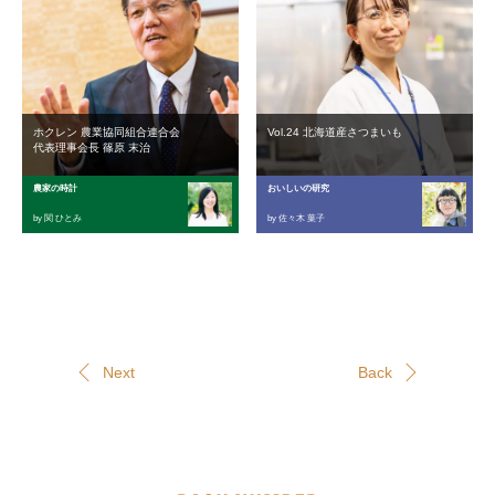
ホクレン 農業協同組合連合会
Vol.24 北海道産さつまいも
代表理事会長 篠原 末治
農家の時計
おいしいの研究
by 関 ひとみ
by 佐々木 葉子
Next
Back