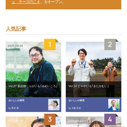
ュ チーズのこえ
」をオープン。
人気記事
2025.09.26
2022.01.18
Vol.27 新品種じゃがいも｢ゆめいころ｣
Vol.14 じゃがいも｢きたかむい｣
おいしいの研究
おいしいの研究
by 菅谷 環
by 大阪 匡史
2021.03.30
2024.09.17