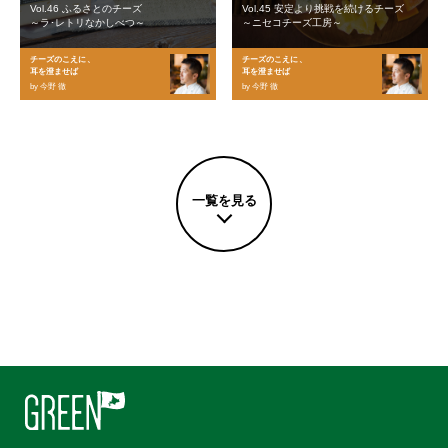
Vol.46 ふるさとのチーズ
Vol.45 安定より挑戦を続けるチーズ
～ラ･レトリなかしべつ～
～ニセコチーズ工房～
チーズのこえに、
チーズのこえに、
耳を澄ませば
耳を澄ませば
by 今野 徹
by 今野 徹
一覧を見る