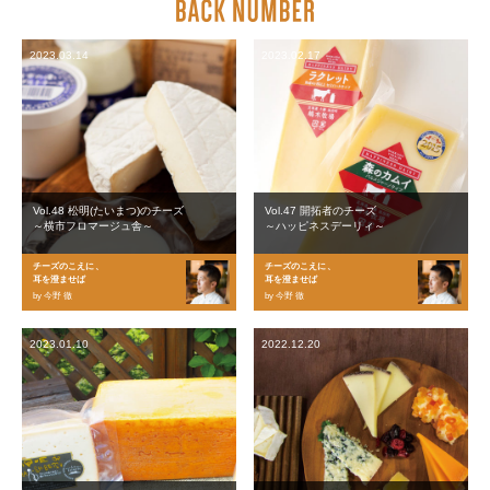
2023.03.14
2023.02.17
Vol.48 松明(たいまつ)のチーズ
Vol.47 開拓者のチーズ
～横市フロマージュ舎～
～ハッピネスデーリィ～
チーズのこえに、
チーズのこえに、
耳を澄ませば
耳を澄ませば
by 今野 徹
by 今野 徹
2023.01.10
2022.12.20