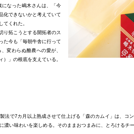
歳になった嶋木さんは、「今
品化できないかと考えていて
してくれた。
切り拓こうとする開拓者のス
った今も「毎朝牛舎に行って
る、変わらぬ酪農への愛が、
ィ）」の根底を支えている。
製法で7カ月以上熟成させて仕上げる「森のカムイ」は、コ
に濃い味わいを楽しめる。そのままおつまみに、とろけるチ