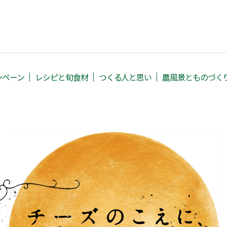
ンペーン
レシピと旬⾷材
つくる人と思い
農⾵景とものづく