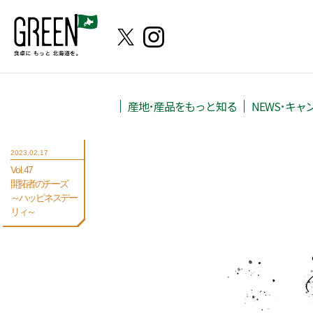
産地･産品をもっと知る
NEWS･キャ
2023.02.17
Vol.47
開拓者のチーズ
～ハッピネスデー
リィ～