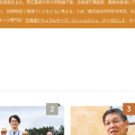
年、北海道生まれ。帯広畜産大学大学院修了後、北海道庁農政部、農林水産省にて勤
り、1000年続く地域づくりをともに考える」ため「株式会社FOOD VOICE」
チーズ専門店「
北海道ナチュラルチーズ・コンシェルジュ チーズのこえ
」を
022.01.18
2021.03.30