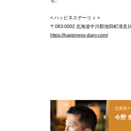
も。
< ハッピネスデーリィ >
〒083-0002 北海道中川郡池田町清見10
https://happiness-dairy.com/
北海道ナ
今野 