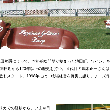
の池田侯爵によって、本格的な開墾が始まった池田町。ワイン、
開拓期から120年以上の歴史を持つ。４代目の嶋木正一さんは、
造もスタート。1998年には、牧場経営を長男に譲り、チーズ
リカでの経験から。いまや日