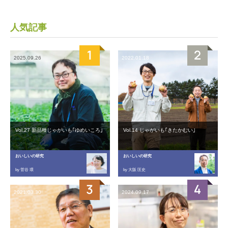
人気記事
2025.09.26
2022.01.18
Vol.27 新品種じゃがいも｢ゆめいころ｣
Vol.14 じゃがいも｢きたかむい｣
おいしいの研究
おいしいの研究
by 菅谷 環
by 大阪 匡史
2021.03.30
2024.09.17