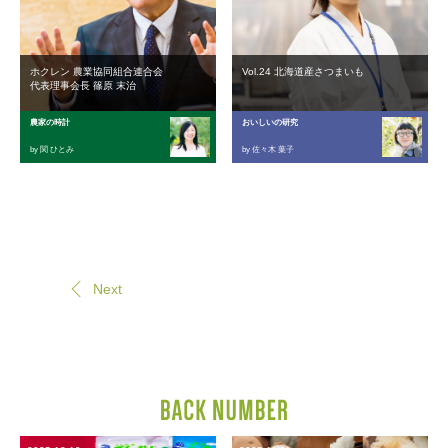
ホクレン 農業協同組合連合会
Vol.24 北海道産さつまいも
代表理事会長 篠原 末治
農家の時計
おいしいの研究
by 関 ひとみ
by 佐々木 葉子
Next