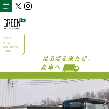
MENU
2019.03.01
白い滴、
品質一路の旅
［前編］