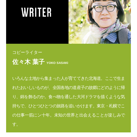
コピーライター
佐々木 葉子
YOKO SASAKI
いろんな土地から集まった人が育ててきた北海道。ここで生ま
れたおいしいものが、全国各地の道産子の故郷にどのように帰
り、錦を飾るのか。食べ物を通した大河ドラマを描くような気
持ちで、ひとつひとつの旅路を追いかけます。東京・札幌でこ
の仕事一筋にン十年。未知の世界と出会えることが楽しみで
す。