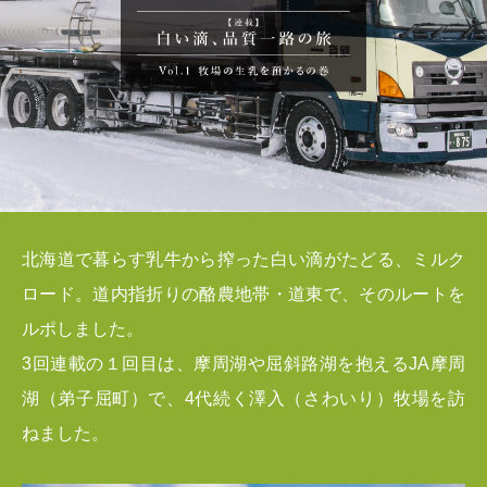
北海道で暮らす乳牛から搾った白い滴がたどる、ミルク
ロード。道内指折りの酪農地帯・道東で、そのルートを
ルポしました。
3回連載の１回目は、摩周湖や屈斜路湖を抱えるJA摩周
湖（弟子屈町）で、4代続く澤入（さわいり）牧場を訪
ねました。