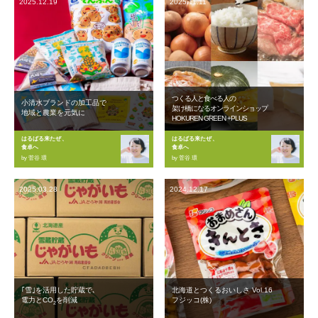
2025.12.19
2025.11.11
つくる人と食べる人の
小清水ブランドの加工品で
架け橋になるオンラインショップ
地域と農業を元気に
HOKUREN GREEN +PLUS
はるばる来たぜ、
はるばる来たぜ、
食卓へ
食卓へ
by 菅谷 環
by 菅谷 環
2025.03.28
2024.12.17
｢雪｣を活用した貯蔵で､
北海道とつくるおいしさ Vol.16
電力とCO
を削減
フジッコ(株)
2