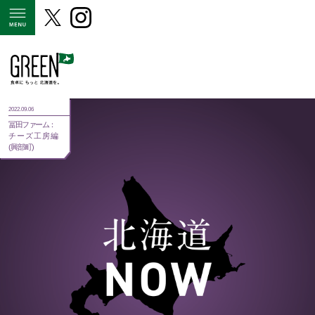
MENU
2022.09.06
冨田ファーム：
チーズ工房編
(興部町)