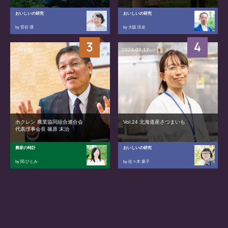
おいしいの研究
おいしいの研究
by 菅谷 環
by 大阪 匡史
2021.03.30
2024.09.17
ホクレン 農業協同組合連合会
Vol.24 北海道産さつまいも
代表理事会長 篠原 末治
農家の時計
おいしいの研究
by 関 ひとみ
by 佐々木 葉子