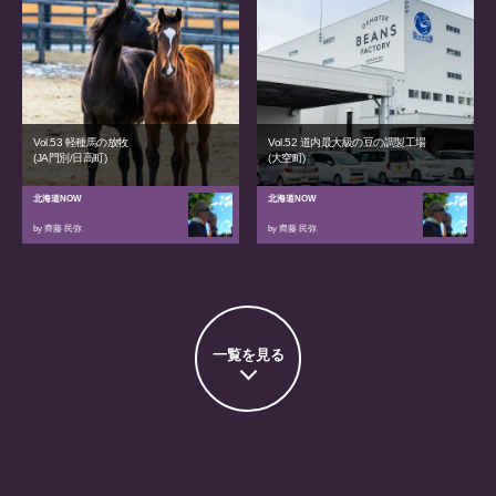
Vol.53 軽種馬の放牧
Vol.52 道内最大級の豆の調製工場
(JA門別/日高町)
(大空町)
北海道NOW
北海道NOW
by 齊藤 民弥
by 齊藤 民弥
一覧を見る