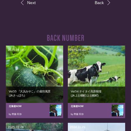
Next
Back
2025.08.19
2025.06.24
Vol.55 『大浜みやこ』の栽培風景
Vol.54 ナイタイ高原牧場
(JAさっぽろ)
(JA上士幌町/上士幌町)
北海道NOW
北海道NOW
by 齊藤 民弥
by 齊藤 民弥
2025.02.28
2024.11.29