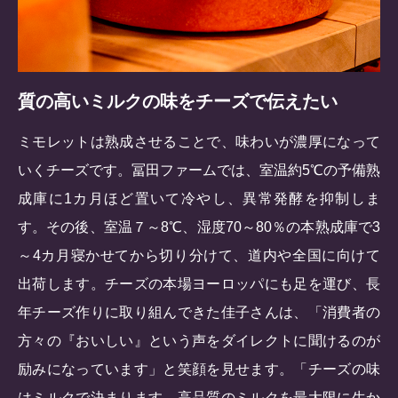
質の高いミルクの味をチーズで伝えたい
ミモレットは熟成させることで、味わいが濃厚になって
いくチーズです。冨田ファームでは、室温約5℃の予備熟
成庫に1カ月ほど置いて冷やし、異常発酵を抑制しま
す。その後、室温７～8℃、湿度70～80％の本熟成庫で3
～4カ月寝かせてから切り分けて、道内や全国に向けて
出荷します。チーズの本場ヨーロッパにも足を運び、長
年チーズ作りに取り組んできた佳子さんは、「消費者の
方々の『おいしい』という声をダイレクトに聞けるのが
励みになっています」と笑顔を見せます。「チーズの味
はミルクで決まります。高品質のミルクを最大限に生か