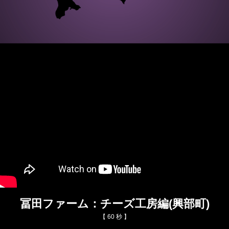
冨田ファーム：チーズ工房編(興部町)
【 60 秒 】