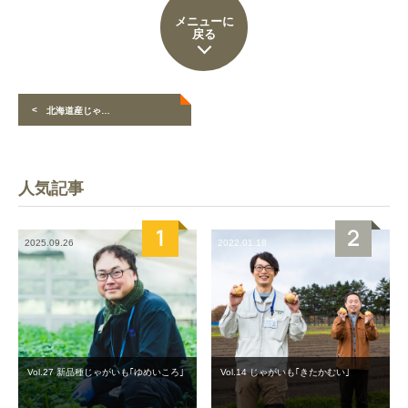
メニューに
戻る
<
北海道産じゃがいもの品種
人気記事
2025.09.26
2022.01.18
Vol.27 新品種じゃがいも｢ゆめいころ｣
Vol.14 じゃがいも｢きたかむい｣