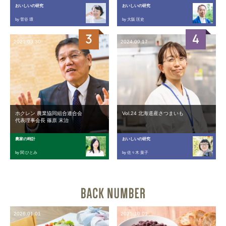
おいしいの研究
おいしいの研究
by 菅谷 環
by 大阪 匡史
2021.03.30
2024.09.17
ホクレン 農業協同組合連合会
Vol.24 北海道産さつまいも
代表理事会長 篠原 末治
農家の時計
おいしいの研究
by 関 ひとみ
by 佐々木 葉子
2026.01.01
2025.10.01