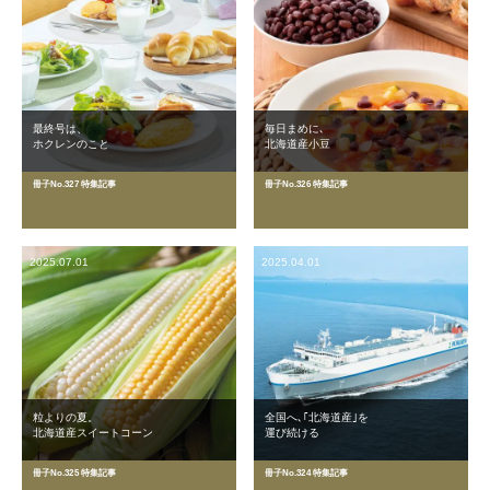
最終号は、
毎日まめに､
ホクレンのこと
北海道産小豆
冊子No.327 特集記事
冊子No.326 特集記事
2025.07.01
2025.04.01
粒よりの夏。
全国へ､｢北海道産｣を
北海道産スイートコーン
運び続ける
冊子No.325 特集記事
冊子No.324 特集記事