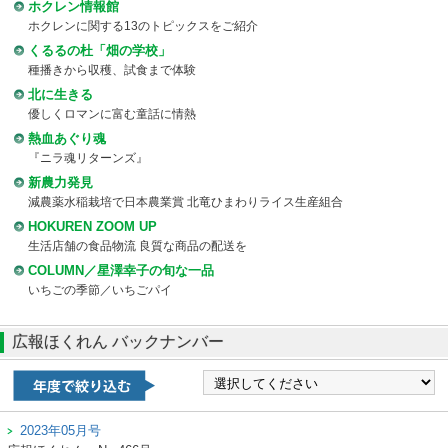
ホクレン情報館
ホクレンに関する13のトピックスをご紹介
くるるの杜「畑の学校」
種播きから収穫、試食まで体験
北に生きる
優しくロマンに富む童話に情熱
熱血あぐり魂
『ニラ魂リターンズ』
新農力発見
減農薬水稲栽培で日本農業賞 北竜ひまわりライス生産組合
HOKUREN ZOOM UP
生活店舗の食品物流 良質な商品の配送を
COLUMN／星澤幸子の旬な一品
いちごの季節／いちごパイ
広報ほくれん バックナンバー
2023年05月号