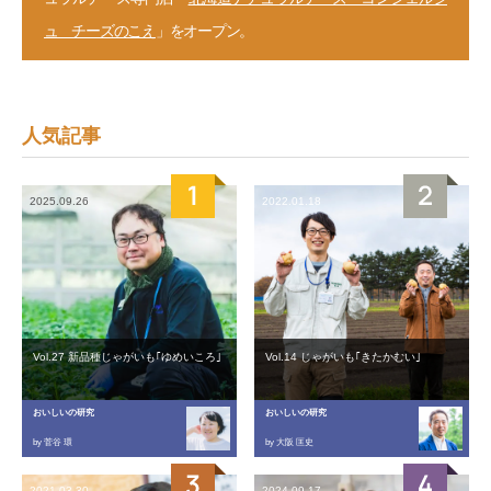
ュ チーズのこえ
」をオープン。
人気記事
2025.09.26
2022.01.18
Vol.27 新品種じゃがいも｢ゆめいころ｣
Vol.14 じゃがいも｢きたかむい｣
おいしいの研究
おいしいの研究
by 菅谷 環
by 大阪 匡史
2021.03.30
2024.09.17