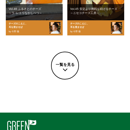
Vol.46 ふるさとのチーズ
Vol.45 安定より挑戦を続けるチーズ
～ラ･レトリなかしべつ～
～ニセコチーズ工房～
チーズのこえに、
チーズのこえに、
耳を澄ませば
耳を澄ませば
by 今野 徹
by 今野 徹
一覧を見る