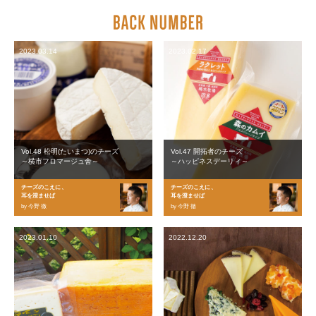
2023.03.14
2023.02.17
Vol.48 松明(たいまつ)のチーズ
Vol.47 開拓者のチーズ
～横市フロマージュ舎～
～ハッピネスデーリィ～
チーズのこえに、
チーズのこえに、
耳を澄ませば
耳を澄ませば
by 今野 徹
by 今野 徹
2023.01.10
2022.12.20