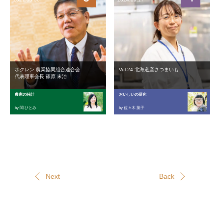
ホクレン 農業協同組合連合会
Vol.24 北海道産さつまいも
代表理事会長 篠原 末治
農家の時計
おいしいの研究
by 関 ひとみ
by 佐々木 葉子
Next
Back