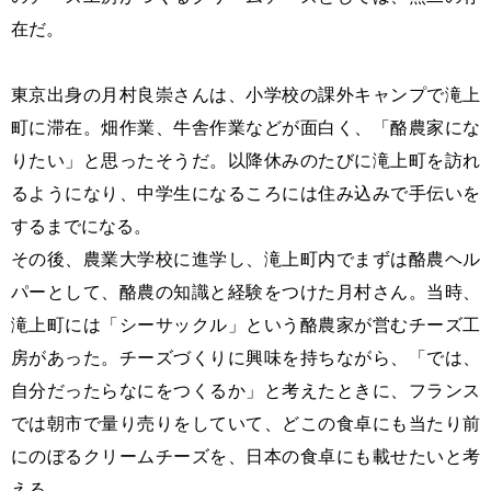
在だ。
東京出身の月村良崇さんは、小学校の課外キャンプで滝上
町に滞在。畑作業、牛舎作業などが面白く、「酪農家にな
りたい」と思ったそうだ。以降休みのたびに滝上町を訪れ
るようになり、中学生になるころには住み込みで手伝いを
するまでになる。
その後、農業大学校に進学し、滝上町内でまずは酪農ヘル
パーとして、酪農の知識と経験をつけた月村さん。当時、
滝上町には「シーサックル」という酪農家が営むチーズ工
房があった。チーズづくりに興味を持ちながら、「では、
自分だったらなにをつくるか」と考えたときに、フランス
では朝市で量り売りをしていて、どこの食卓にも当たり前
にのぼるクリームチーズを、日本の食卓にも載せたいと考
える。