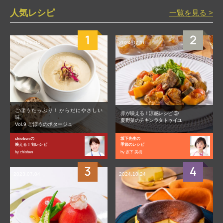
人気レシピ
一覧を見る >
2020.02.04
2024.07.16
ごぼうたっぷり！からだにやさしい
赤が映える！涼感レシピ ③
味。
夏野菜のチキンラタトゥイユ
Vol.9 ごぼうのポタージュ
chiobenの
坂下先生の
映える！旬レシピ
季節のレシピ
by chioben
by 坂下 美樹
2023.07.04
2024.10.24