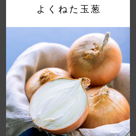
よ く ね た 玉 葱