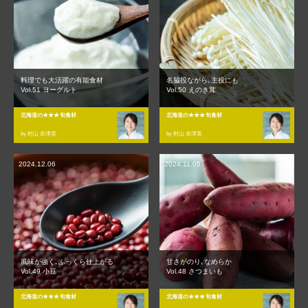
料理でも大活躍の有能食材
名脇役ながら､主役にも
Vol.51 ヨーグルト
Vol.50 えのき茸
北海道の★★★旬食材
北海道の★★★旬食材
by 村山 奈津美
by 村山 奈津美
2024.12.06
2024.11.05
風味が強く､ふっくら仕上がる
甘さがのり､なめらか
Vol.49 小豆
Vol.48 さつまいも
北海道の★★★旬食材
北海道の★★★旬食材