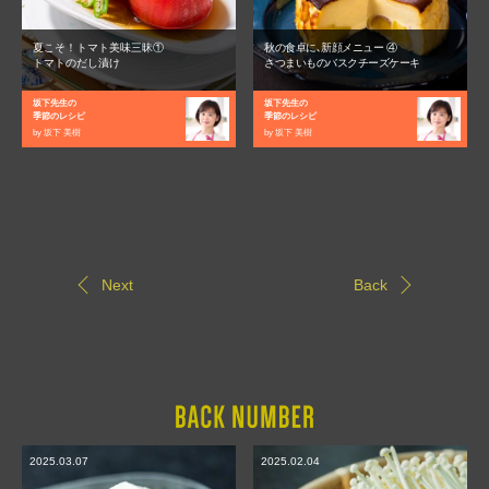
夏こそ！トマト美味三昧①
秋の食卓に､新顔メニュー ④
トマトのだし漬け
さつまいものバスクチーズケーキ
坂下先生の
坂下先生の
季節のレシピ
季節のレシピ
by 坂下 美樹
by 坂下 美樹
Next
Back
2025.03.07
2025.02.04