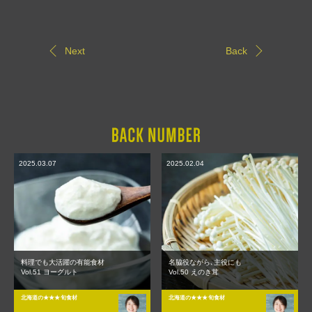
Next
Back
2025.03.07
2025.02.04
料理でも大活躍の有能食材
名脇役ながら､主役にも
Vol.51 ヨーグルト
Vol.50 えのき茸
北海道の★★★旬食材
北海道の★★★旬食材