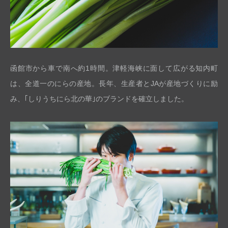
函館市から車で南へ約1時間。津軽海峡に面して広がる知内町
は、全道一のにらの産地。長年、生産者とJAが産地づくりに励
み、｢しりうちにら北の華｣のブランドを確立しました。