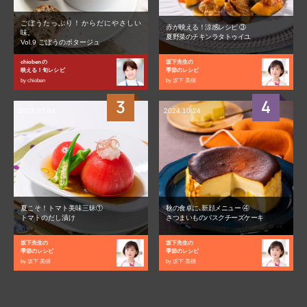
ごぼうたっぷり！からだにやさしい
赤が映える！涼感レシピ ③
味。
夏野菜のチキンラタトゥイユ
Vol.9 ごぼうのポタージュ
chiobenの
坂下先生の
映える！旬レシピ
季節のレシピ
by chioben
by 坂下 美樹
2023.07.04
2024.10.24
夏こそ！トマト美味三昧①
秋の食卓に､新顔メニュー ④
トマトのだし漬け
さつまいものバスクチーズケーキ
坂下先生の
坂下先生の
季節のレシピ
季節のレシピ
by 坂下 美樹
by 坂下 美樹