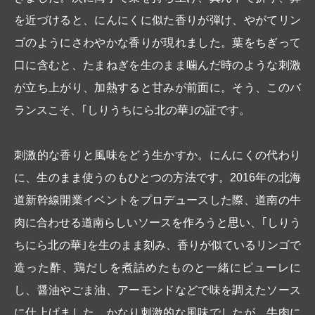
を近づけると、にんにくに似た香りが弾け、やがてリン
ゴのようにさわやかな香りが現れました。葉をちぎって
口に含むと、たまねぎを生のまま噛んだ時のような刺激
が立ち上がり、加熱すると甘みが前面に。そう、このバ
ランスこそ、｢しりうちにら北の華｣の証です。
刺激的な香りと風味をどう生かすか。にんにくの代わり
に、生のまま使うのもひとつの方法です。2016年の北海
道新幹線開業イベントをプロデュースした際、道南の牛
肉に合わせる道南らしいソースを作ろうと思い、｢しりう
ちにら北の華｣を生のまま刻み、香りが似ているリンゴで
造った酢、鶏だしを煮詰めたものと一緒にピューレに
し、醤油やごま油、アーモンドなどで味を調えたソース
に仕上げました。かなり刺激的な風味でしたが、牛肉に