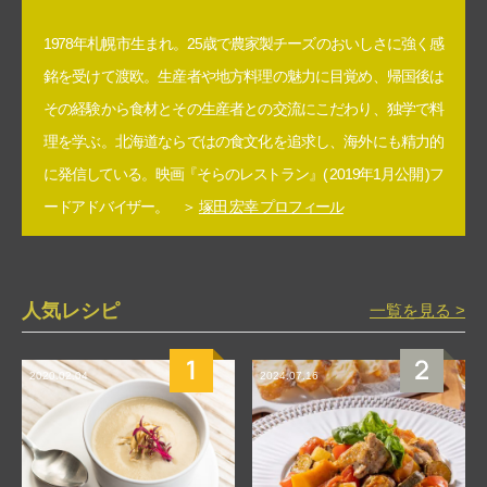
1978年札幌市生まれ。25歳で農家製チーズのおいしさに強く感
銘を受けて渡欧。生産者や地方料理の魅力に目覚め、帰国後は
その経験から食材とその生産者との交流にこだわり、独学で料
理を学ぶ。北海道ならではの食文化を追求し、海外にも精力的
に発信している。映画『そらのレストラン』( 2019年1月公開 )フ
ードアドバイザー。 ＞
塚田 宏幸 プロフィール
人気レシピ
一覧を見る >
2020.02.04
2024.07.16