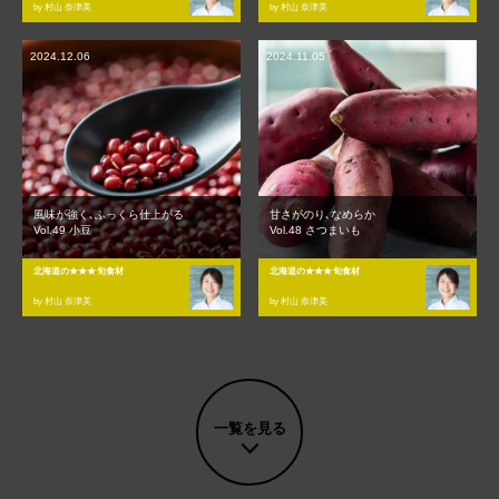
by 村山 奈津美
by 村山 奈津美
2024.12.06
2024.11.05
風味が強く､ふっくら仕上がる
甘さがのり､なめらか
Vol.49 小豆
Vol.48 さつまいも
北海道の★★★旬食材
北海道の★★★旬食材
by 村山 奈津美
by 村山 奈津美
一覧を見る