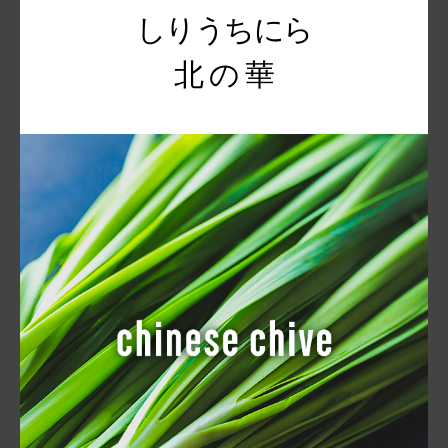
しりうちにら
北 の 華