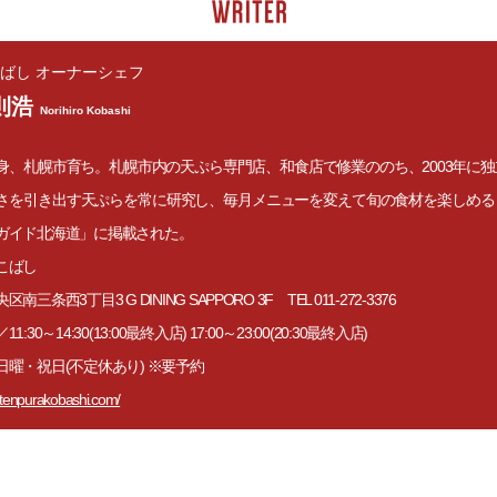
ばし オーナーシェフ
則浩
Norihiro Kobashi
身、札幌市育ち。札幌市内の天ぷら専門店、和食店で修業ののち、2003年に
さを引き出す天ぷらを常に研究し、毎月メニューを変えて旬の食材を楽しめる
ガイド北海道」に掲載された。
こばし
南三条西3丁目3 G DINING SAPPORO 3F TEL 011-272-3376
:30～14:30(13:00最終入店) 17:00～23:00(20:30最終入店)
日曜・祝日(不定休あり) ※要予約
.tenpurakobashi.com/