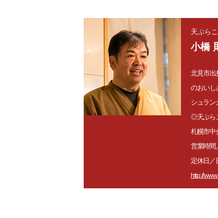
天ぷらこ
小橋 
北見市出
のおいし
シュラン
◎天ぷら
札幌市中央区
営業時間／11
定休日／
http://www