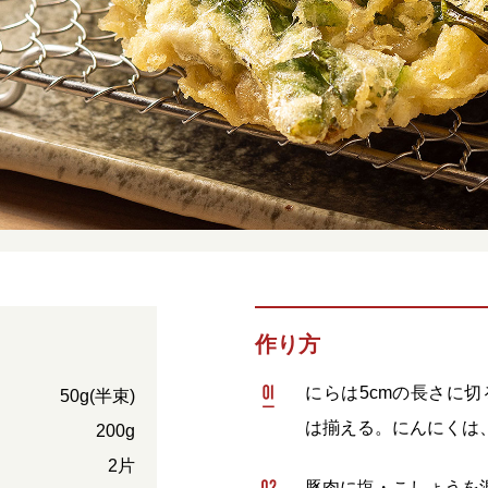
作り方
にらは5cmの長さに
50g(半束)
は揃える。にんにくは
200g
2片
豚肉に塩・こしょうを