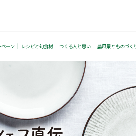
ンペーン
レシピと旬⾷材
つくる人と思い
農⾵景とものづく