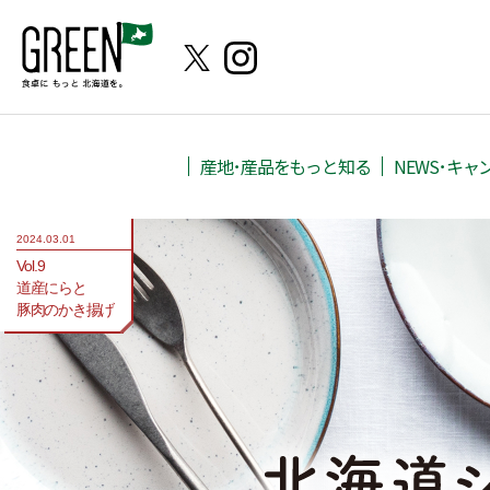
産地･産品をもっと知る
NEWS･キャ
2024.03.01
Vol.9
道産にらと
豚肉のかき揚げ