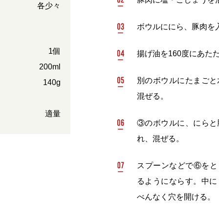
各少々
ボウルににら、豚肉を
1個
揚げ油を160度にあた
200ml
別のボウルにたまごと
140g
混ぜる。
適量
③のボウルに、にらと
れ、混ぜる。
スプーンなどで⑥をと
るようにならす。中に
べんなく穴を開ける。