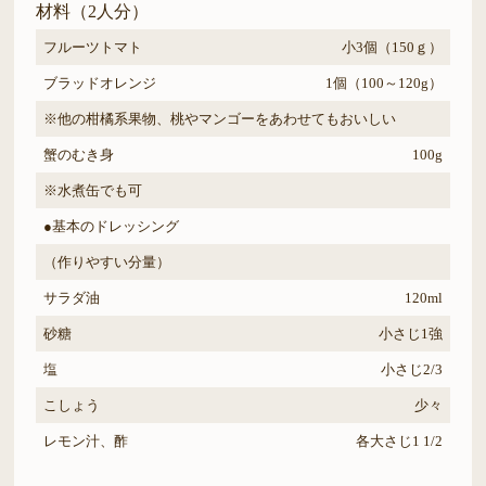
材料（2人分）
フルーツトマト
小3個（150ｇ）
ブラッドオレンジ
1個（100～120g）
※他の柑橘系果物、桃やマンゴーをあわせてもおいしい
蟹のむき身
100g
※水煮缶でも可
●基本のドレッシング
（作りやすい分量）
サラダ油
120ml
砂糖
小さじ1強
塩
小さじ2/3
こしょう
少々
レモン汁、酢
各大さじ1 1/2