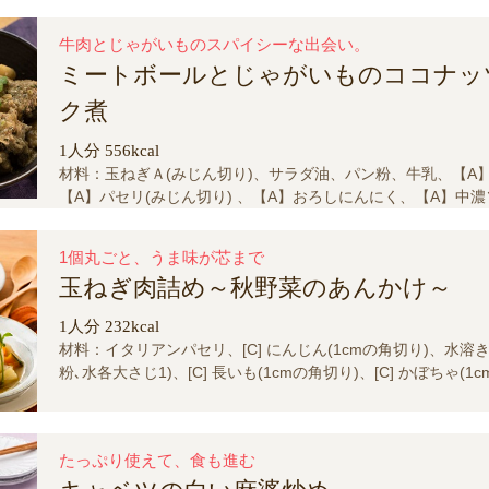
牛肉とじゃがいものスパイシーな出会い。
ミートボールとじゃがいものココナッ
ク煮
1人分 556kcal
材料：玉ねぎＡ(みじん切り)、サラダ油、パン粉、牛乳、【A
【A】パセリ(みじん切り) 、【A】おろしにんにく、【A】中
【A】たまご、【A】塩､砂糖、【A】クミンパウダー 、【A】
ダー､コリアンダーパウダー、じゃがいも、玉ねぎB、まいたけ
1個丸ごと、うま味が芯まで
うが(みじん切り)､ にんにく(みじん切り) 、【C】カレー粉、
玉ねぎ肉詰め～秋野菜のあんかけ～
ン、【D】水､ココナッツミルク、パクチー(茎と根はみじん切
り)、塩
1人分 232kcal
材料：イタリアンパセリ、[C] にんじん(1cmの角切り)、水溶
粉､水各大さじ1)、[C] 長いも(1cmの角切り)、[C] かぼちゃ(1
[B] 塩、[B] みりん、[B] 酒、しょうゆ、[B] かつおだし汁、[A] 
塩、[A] しょうが(すりおろし)、[A] 鶏挽き肉、片栗粉、玉ねぎ
たっぷり使えて、食も進む