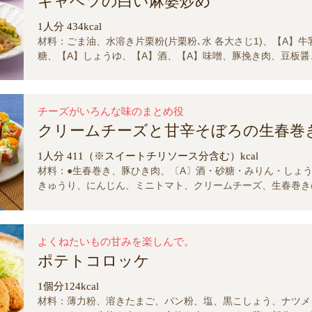
キャベツの白い麻婆炒め
1人分 434kcal
材料：ごま油、水溶き片栗粉(片栗粉､水 各大さじ1)、【A】牛
糖、【A】しょうゆ、【A】酒、【A】味噌、豚挽き肉、豆板醤
唐辛子、長ねぎ、にんにく､しょうが、キャベツ
チーズがいろんな味のまとめ役
クリームチーズと甘辛そぼろの生春巻
1人分 411（※スイートチリソース分含む）kcal
材料：●生春巻き、豚ひき肉、〔A〕酒・砂糖・みりん・しょ
きゅうり、にんじん、ミニトマト、クリームチーズ、生春巻き
コーン、●スイートチリソース、〔B〕トマトケチャップ、〔B
水、〔B〕鷹の爪（半分に折って種を取る）、塩
よくねたいもの甘みを楽しんで。
ポテトコロッケ
1個分124kcal
材料：薄力粉、溶きたまご、パン粉、塩、黒こしょう、ナツメ