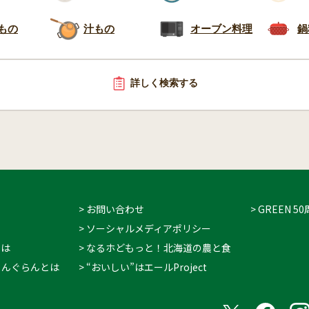
もの
汁もの
オーブン料理
鍋
詳しく検索する
> お問い合わせ
> GREEN
> ソーシャルメディアポリシー
とは
> なるホどもっと！北海道の農と食
 ぐりんぐらんとは
> “おいしい”はエールProject