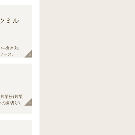
ツミル
】牛挽き肉、
濃ソース、
ナツメグパウ
、【B】しょ
【C】白ワイ
り､葉はざく切
き片栗粉(片栗
cmの角切り)、
こしょう、[A]