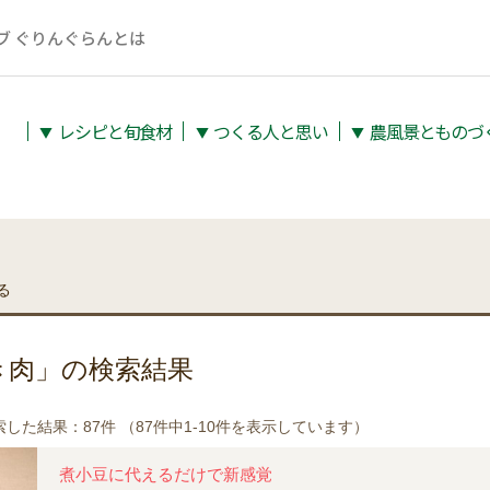
ブ ぐりんぐらんとは
レシピと旬⾷材
つくる人と思い
農⾵景とものづ
▼
▼
▼
る
き肉」の検索結果
した結果：87件 （87件中1-10件を表示しています）
煮小豆に代えるだけで新感覚