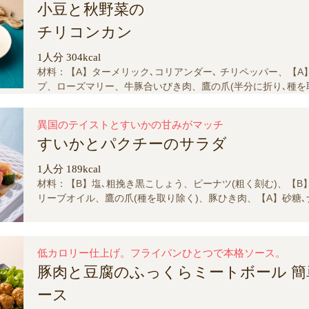
小豆と秋野菜の
チリコンカン
1人分 304kcal
材料：【A】ターメリック､コリアンダー､ チリペッパー、【A
プ、ローズマリー、牛豚合いびき肉、鷹の爪(半分に折り､種を
ぼちゃ、オリーブオイル、トマト、ピーマン、【A】塩､粗挽
にんにく、セロリ、にんじん、玉ねぎ、煮小豆
異国のテイストとすいかの甘みがマッチ
すいかとパクチーのサラダ
1人分 189kcal
材料：【B】塩､粗挽き黒こしょう、ピーナツ(粗く刻む)、【B
リーブオイル、鷹の爪(種を取り除く)、豚ひき肉、【A】砂糖
【A】塩､こしょう､チリパウダー、にんにく､しょうが(各みじん
ねぎ、きゅうり、パクチー、すいか
低カロリー仕上げ。フライパンひとつで本格ソース。
豚肉と豆腐のふっくらミートボール 簡
ース