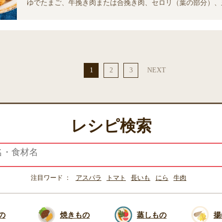
ゆでたまご、牛挽き肉または合挽き肉、セロリ（葉の部分）、
たけ、※今回はキタアカリを使用、よくねたいも（じゃがいも
1
2
3
NEXT
レシピ検索
注目ワード
アスパラ
トマト
長いも
にら
牛肉
の
焼きもの
蒸しもの
揚