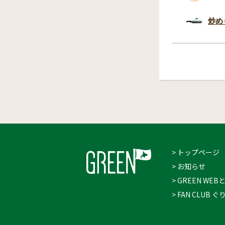
炒め
> トップページ
> お知らせ
> GREEN WEB
> FAN CLUB