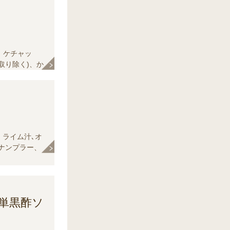
】ケチャッ
取り除く)、か
き黒こしょう、
】ライム汁､オ
､ナンプラー、
切り) 、赤玉
単黒酢ソ