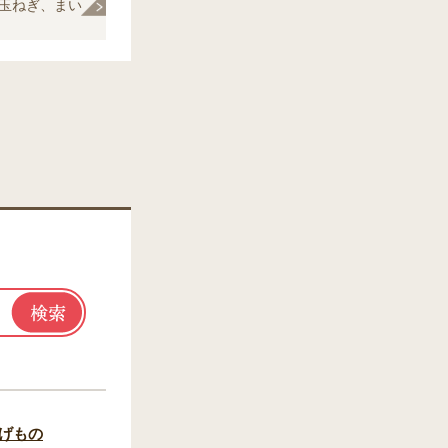
玉ねぎ、まい
）、揚げ油
げもの