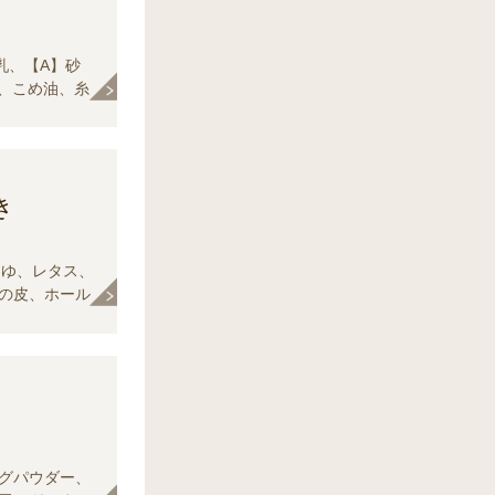
乳、【A】砂
、こめ油、糸
き
うゆ、レタス、
の皮、ホール
〕砂糖・酢・
グパウダー、