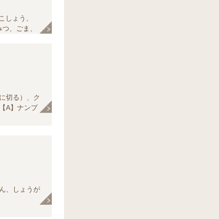
こしょう、
みつ、ごま、
に切る）、ク
【A】ナンプ
）、牛乳、鶏
にんにく、し
りん、しょうが