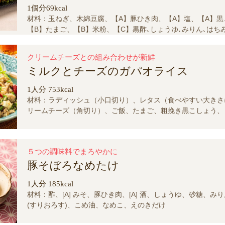
1個分69kcal
材料：玉ねぎ、木綿豆腐、【A】豚ひき肉、【A】塩、【A】黒
【B】たまご、【B】米粉、【C】黒酢､しょうゆ､みりん､はち
リーフレタス
クリームチーズとの組み合わせが新鮮
ミルクとチーズのガパオライス
1人分 753kcal
材料：ラディッシュ（小口切り）、レタス（食べやすい大きさ
リームチーズ（角切り）、ご飯、たまご、粗挽き黒こしょう、
ラー、【A】砂糖、【A】オイスターソース、バジル（ちぎる
ひき肉、ピーマン（1cm角に切る）、玉ねぎ（みじん切り）、
ょうが（みじん切り）、赤唐辛子（種を取る）、こめ油
５つの調味料でまろやかに
豚そぼろなめたけ
1人分 185kcal
材料：酢、[A] みそ、豚ひき肉、[A] 酒、しょうゆ、砂糖、み
(すりおろす)、こめ油、なめこ、えのきだけ