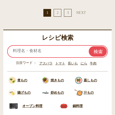
1
2
3
NEXT
レシピ検索
注目ワード
アスパラ
トマト
長いも
にら
牛肉
煮もの
焼きもの
蒸しもの
揚げもの
炒めもの
汁もの
オーブン料理
鍋料理