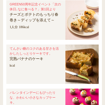
GREEN50周年記念イベント「次の
休日､なに食べる？」第1回より
チーズとポテトのもっちり春
巻き～ディップを添えて～
1人分 186kcal
てんさい糖のコクのある甘さを活
かしたしっとりケーキです。
完熟バナナのケーキ
kcal
バレンタインデーにもぴったり
な、かわいい小さなカップケー
キ。