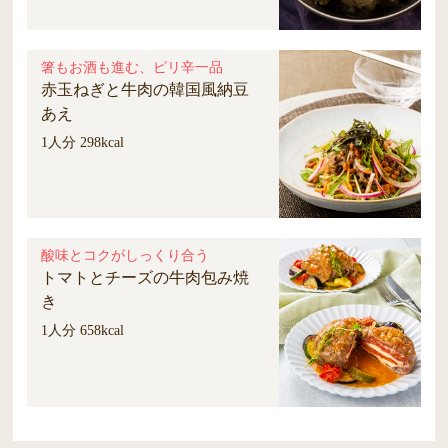
箸もお酒も進む、ピリ辛一品
赤玉ねぎと牛肉の韓国風納豆
あえ
1人分 298kcal
酸味とコクがしっくり合う
トマトとチーズの牛肉包み焼
き
1人分 658kcal