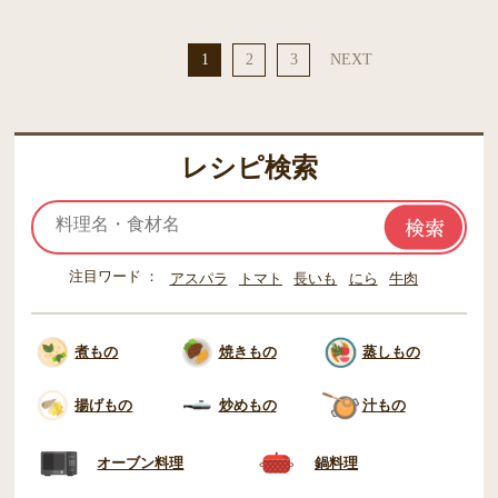
1
2
3
NEXT
レシピ検索
注目ワード
アスパラ
トマト
長いも
にら
牛肉
煮もの
焼きもの
蒸しもの
揚げもの
炒めもの
汁もの
オーブン料理
鍋料理