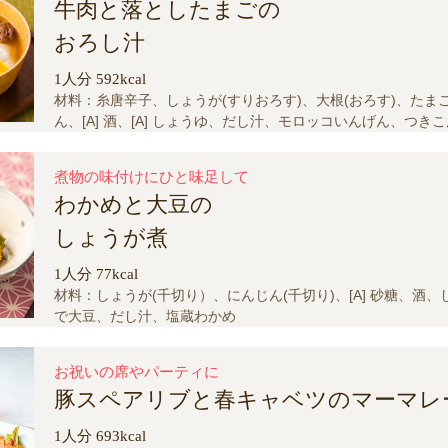
牛肉と落としたまごの
塩、砂糖、ゆり根
おろし汁
1人分 592kcal
材料：糸唐辛子、しょうが(すりおろす)、大根(おろす)、たまご、
ん、[A] 酒、[A] しょうゆ、だし汁、モロッコいんげん、つき
め油、しいたけ、にんじん、ごぼう、じゃがいも、牛薄切り肉
煮物の味付けにひと味足して
わかめと大豆の
しょうが煮
1人分 77kcal
材料：しょうが(千切り）、にんじん(千切り)、[A] 砂糖、酒
で大豆、だし汁、塩蔵わかめ
お祝いの席やパーティに
豚スペアリブと春キャベツのマーマレ
1人分 693kcal