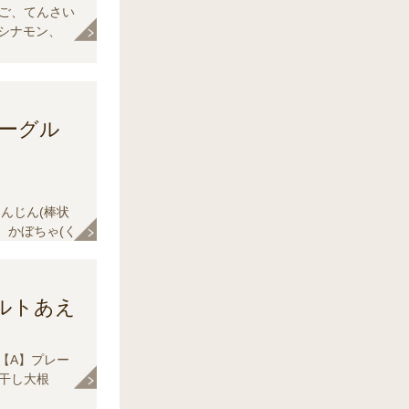
ご、てんさい
シナモン、
【B】くる
ィング、生ク
ヨーグル
んじん(棒状
、かぼちゃ(く
ーンヨーグル
ブオイル
ルトあえ
【A】プレー
干し大根