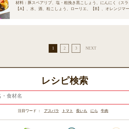
材料：豚スペアリブ、塩・粗挽き黒こしょう、にんにく（スラ
【A】、水、酒、粒こしょう、ローリエ、【B】、オレンジマ
しょうゆ、【C】、キャベツ（5cmくらいのざく切り）、玉ね
り）、にんじん（短冊切り）、かぶ（くし形切り）
1
2
3
NEXT
レシピ検索
注目ワード
アスパラ
トマト
長いも
にら
牛肉