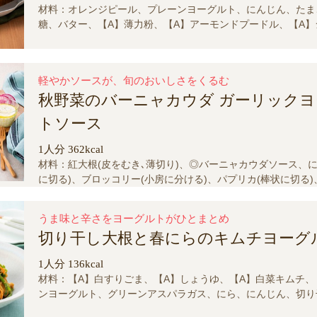
材料：オレンジピール、プレーンヨーグルト、にんじん、たま
糖、バター、【A】薄力粉、【A】アーモンドプードル、【A】
【A】ベーキングパウダー、重曹、ながいも（すりおろす）、
み、レーズン、【B】レモンの皮（すりおろす）、◎フロステ
リーム、てんさい糖、プレーンヨーグルト、レモン汁
軽やかソースが、旬のおいしさをくるむ
秋野菜のバーニャカウダ ガーリック
トソース
1人分 362kcal
材料：紅大根(皮をむき､薄切り)、◎バーニャカウダソース、に
に切る)、ブロッコリー(小房に分ける)、パプリカ(棒状に切る)
し切り)、粗挽き黒こしょう、 、さつまいも(輪切り)、プレ
ト、アンチョビ(みじん切り)、にんにく(すりおろす)、オリー
うま味と辛さをヨーグルトがひとまとめ
切り干し大根と春にらのキムチヨーグ
1人分 136kcal
材料：【A】白すりごま、【A】しょうゆ、【A】白菜キムチ、
ンヨーグルト、グリーンアスパラガス、にら、にんじん、切り