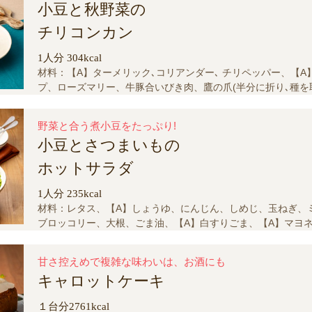
小豆と秋野菜の
チリコンカン
1人分 304kcal
材料：【A】ターメリック､コリアンダー､ チリペッパー、【A
プ、ローズマリー、牛豚合いびき肉、鷹の爪(半分に折り､種を
ぼちゃ、オリーブオイル、トマト、ピーマン、【A】塩､粗挽
にんにく、セロリ、にんじん、玉ねぎ、煮小豆
野菜と合う煮小豆をたっぷり!
小豆とさつまいもの
ホットサラダ
1人分 235kcal
材料：レタス、【A】しょうゆ、にんじん、しめじ、玉ねぎ、
ブロッコリー、大根、ごま油、【A】白すりごま、【A】マヨネ
砂糖、酢、さつまいも、煮小豆
甘さ控えめで複雑な味わいは、お酒にも
キャロットケーキ
１台分2761kcal