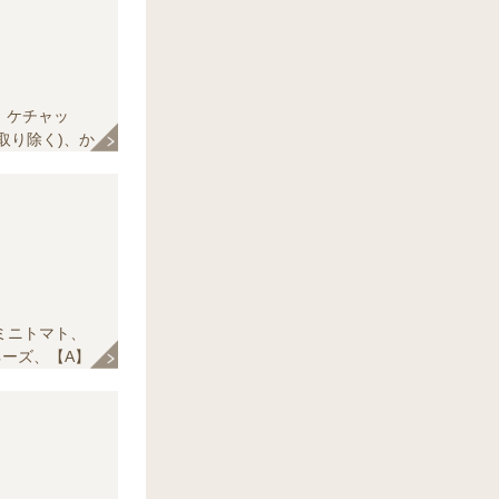
】ケチャッ
取り除く)、か
き黒こしょう、
ミニトマト、
ーズ、【A】