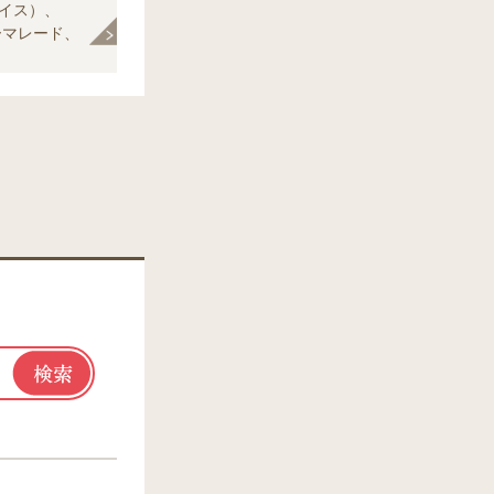
イス）、
ーマレード、
ぎ（くし形切