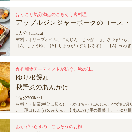
ほっこり気分満点のごちそう肉料理
アップルジンジャーポークのロースト
1人分 411kcal
材料：オリーブオイル、にんじん、じゃがいも、さつまいも、
【A】しょうゆ、【A】しょうが（すりおろす）、【A】玉ねぎ
す）、【A】りんご（すりおろす）、【A】ローリエ、粗挽き
塩(肉の重量の1%)、豚肩ロースかたまり肉
創作和食アーティストが紡ぐ、秋の味。
ゆり根饅頭
秋野菜のあんかけ
1個分300kcal
材料：・甘栗(半分に切る)、・かぼちゃ､にんじん(1cm角に切り
、・薄口しょうゆ､みりん、【 あんかけ用の野菜 】、・ゆり根
ん片をゆでる)、・ぎんなん(殻をむいてゆで､薄皮を取って半分
かつおだし、【 あんかけ用だし 】、わさび､みつば､ゆず(千切
おかずいらずの、ごちそうのお椀
片栗粉、揚げ油、クリームチーズ、ボイルえび(1cm角に切る)