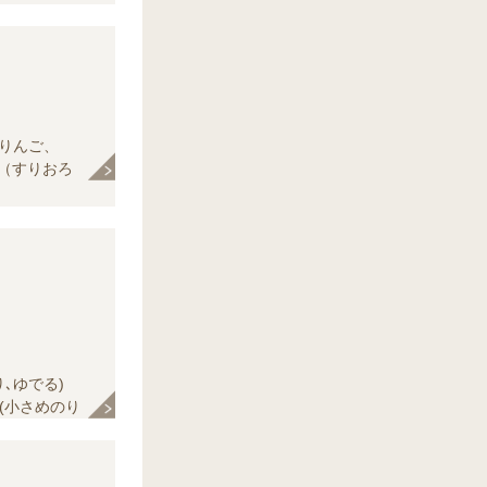
りんご、
（すりおろ
黒こしょう、
､ゆでる)
(小さめのり
に切る)、・
り)、水溶き
、片栗粉、