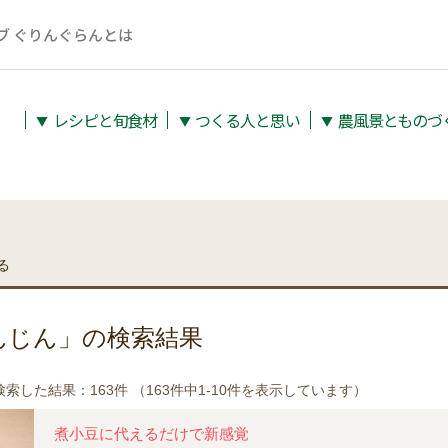
ブ ぐりんぐらんとは
レシピと旬⾷材
つくる人と思い
農⾵景とものづ
▼
▼
▼
る
んじん」の検索結果
索した結果：163件 （163件中1-10件を表示しています）
煮小豆に代えるだけで新感覚