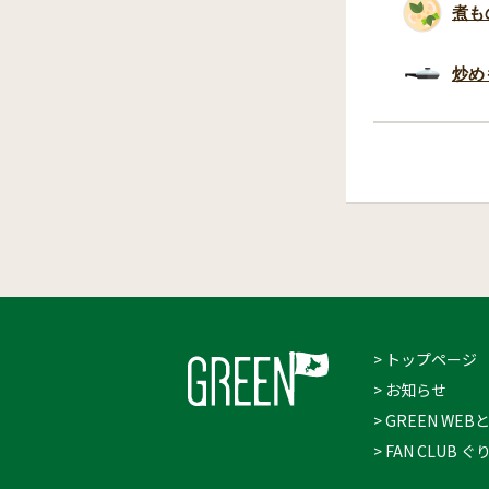
煮も
炒め
> トップページ
> お知らせ
> GREEN WEB
> FAN CLUB