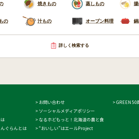
の
焼きもの
蒸しもの
揚
もの
汁もの
オーブン料理
鍋
詳しく検索する
> お問い合わせ
> GREEN
> ソーシャルメディアポリシー
とは
> なるホどもっと！北海道の農と食
 ぐりんぐらんとは
> “おいしい”はエールProject