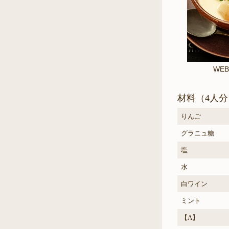
WEB
材料（4人分
りんご
グラニュ糖
塩
水
白ワイン
ミント
【A】