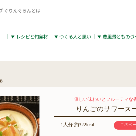
ブ ぐりんぐらんとは
レシピと旬⾷材
つくる人と思い
農⾵景とものづ
▼
▼
▼
る
優しい味わいとフルーティな
りんごのサワース
1人分 約322kcal
このペ