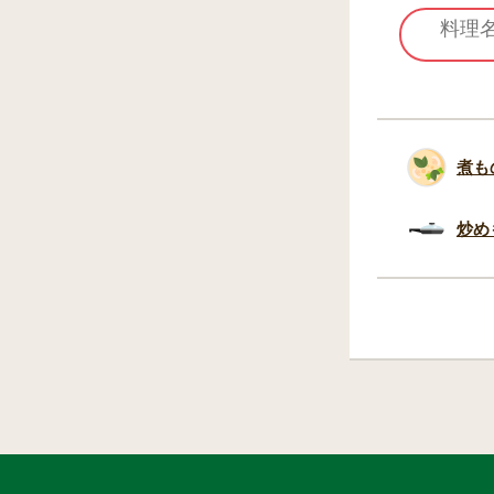
煮も
炒め