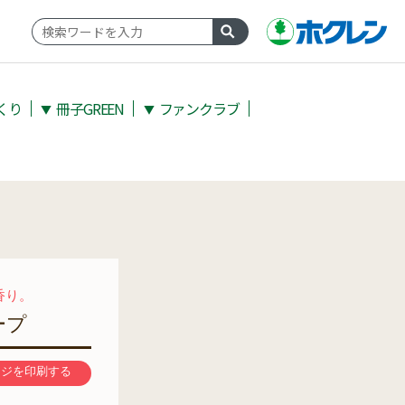
くり
冊子GREEN
ファンクラブ
▼
▼
香り。
ープ
ージを印刷する