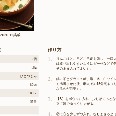
2020.11掲載
）
作り方
1.
りんごはところどころ皮を残し、一口大
2個
は取り出しやすいようにガーゼなどで
18g
そのまま入れてよい）。
ひとつまみ
2.
鍋に①とグラニュ糖、塩、水、白ワイ
く沸騰させた後、弱火で約15分煮る（
80cc
なるのが目安）。
100cc
3.
【B】をボウルに入れ、少しぽてっとな
適量
立て器でゆっくりまぜる。
4.
②に③を少しずつ入れ、なじませるよ