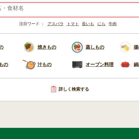
注目ワード
アスパラ
トマト
長いも
にら
牛肉
の
焼きもの
蒸しもの
揚
もの
汁もの
オーブン料理
鍋
詳しく検索する