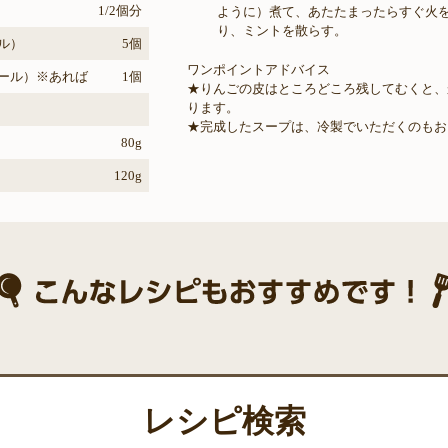
1/2個分
ように）煮て、あたたまったらすぐ火
り、ミントを散らす。
ル）
5個
ワンポイントアドバイス
ール）※あれば
1個
★りんごの皮はところどころ残してむくと、
ります。
★完成したスープは、冷製でいただくのもお
80g
120g
レシピ検索