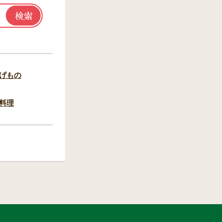
げもの
料理