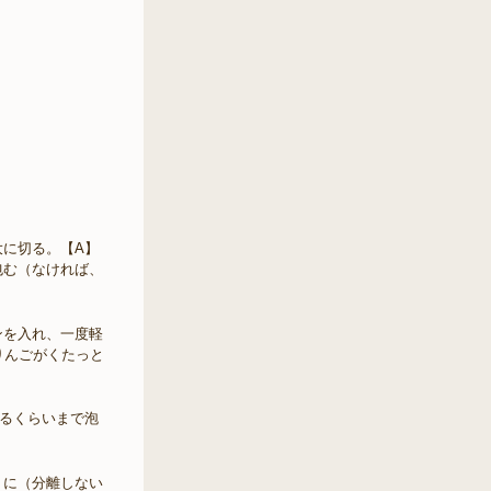
に切る。【A】
包む（なければ、
ンを入れ、一度軽
りんごがくたっと
るくらいまで泡
うに（分離しない