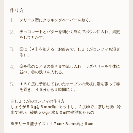
作り方
1.
テリーヌ型にクッキングペーパーを敷く。
2.
チョコレートとバターを細かく刻んでボウルに入れ、湯煎
をしてとかす。
3.
②に【Ａ】を加える（お好みで、しょうがコンフィも混ぜ
る）。
4.
③を①の１／３の高さまで流し入れ、ラズベリーを全体に
並べ、③の残りを入れる。
5.
１５０度に予熱しておいたオーブンの天板に湯を張って④
を置き、４５分から１時間焼く。
※しょうがのコンフィの作り方
しょうが５０gを５ｍｍ角にカットし、２度ゆでこぼした後に冷
水で洗い、砂糖５０gと水５０mlで煮詰めたもの
※テリーヌ型サイズ：１７cm×８cm×高さ６cm