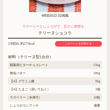
WEB2022.02掲載
ラズベリーとしょうがで、甘さに表情を。
テリーヌショコラ
1/8切れ 約271kcal
このページを印刷する
材料（テリーヌ型1台分）
製菓用ビターチョコレート
150g
無塩バター
100g
【A】グラニュ糖
50g
【A】たまご（溶いておく）
3個
ラズベリー（冷凍可）
10粒
しょうがコンフィ※
適量