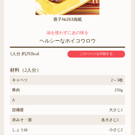
冊子№263掲載
油を使わずにあの味を
ヘルシーなホイコウロウ
1人分 約292kcal
このページを印刷する
材料（2人分）
キャベツ
2～3枚
豚肉
250g
A
甜麺醤
大さじ1
赤みそ・酒
各大さじ1
しょうゆ
小さじ2