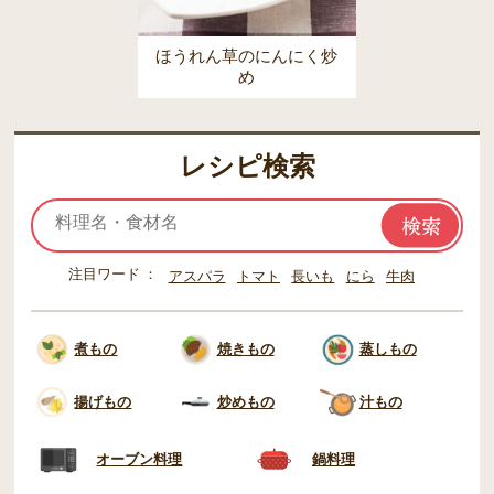
ほうれん草のにんにく炒
め
レシピ検索
注目ワード
アスパラ
トマト
長いも
にら
牛肉
煮もの
焼きもの
蒸しもの
揚げもの
炒めもの
汁もの
オーブン料理
鍋料理