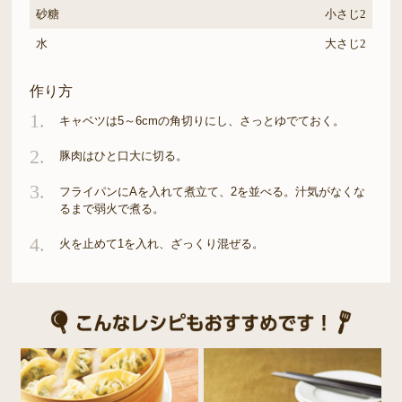
砂糖
小さじ2
水
大さじ2
作り方
1.
キャベツは5～6cmの角切りにし、さっとゆでておく。
2.
豚肉はひと口大に切る。
3.
フライパンにAを入れて煮立て、2を並べる。汁気がなくな
るまで弱火で煮る。
4.
火を止めて1を入れ、ざっくり混ぜる。