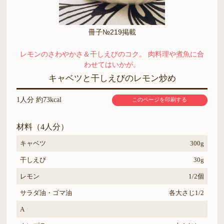
冊子№219掲載
レモンのさわやかさ＆干しえびのコク。 肉料理や煮魚に合
わせてはいかが。
キャベツと干しえびのレモン炒め
1人分 約73kcal
このページを印刷する
材料（4人分）
キャベツ
300g
干しえび
30g
レモン
1/2個
サラダ油・ゴマ油
各大さじ1/2
A