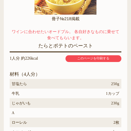
冊子№218掲載
ワインに合わせたいオードブル。 各自好きなものに乗せて
食べてもらいます。
たらとポテトのペースト
1人分 約226kcal
このページを印刷する
材料（4人分）
甘塩たら
250g
牛乳
1カップ
じゃがいも
230g
A
ローレル
2枚