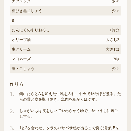
ナツメッグ
少々
粗びき黒こしょう
少々
B
にんにくのすりおろし
1片分
オリーブ油
大さじ2
生クリーム
大さじ2
マヨネーズ
20g
塩・こしょう
少々
作り方
1.
鍋にたらとAを加えた牛乳を入れ、中火で15分ほど煮る。た
らの骨と皮を取り除き、魚肉を細かくほぐす。
2.
じゃがいもは皮をむいてやわらかくゆで、熱いうちに裏ご
しする。
3.
1と2を合わせ、タラのパサパサ感が出るまで良く混ぜ､Bを