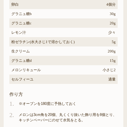
卵白
4個分
グラニュ糖b
30g
グラニュ糖c
20g
レモン汁
少々
粉ゼラチン(水大さじ1で溶かしておく)
5g
生クリーム
200g
グラニュ糖d
15g
メロンリキュール
小さじ2
セルフィーユ
適量
作り方
1.
※オーブンを180度に予熱しておく
2.
メロンは3cm角を20個、丸くくり抜いた飾り用を8個とり、
キッチンペーパーにのせて水気をとる。