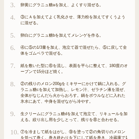
3.
卵黄にグラニュ糖aを加え、よくすり混ぜる。
4.
③にＡを加えてよく乳化させ、薄力粉を加えてすくうよう
に混ぜる。
5.
卵白にグラニュ糖bを加えてメレンゲを作る。
6.
④に⑤の1/3量を加え、泡立て器で混ぜたら、⑤に戻して全
体をゴムベラで混ぜる。
7.
紙を敷いた型に⑥を流し、表面を平らに整えて、180度のオ
ーブンで15分ほど焼く。
8.
②の残りのメロン200gをミキサーにかけて鍋に入れる。グ
ラニュ糖cを加えて加熱し、レモン汁、ゼラチン液を混ぜ、
全体がなじんだら火からおろす。鍋をボウルなどに入れた
氷水にあて、中身を混ぜながら冷やす。
9.
生クリームにグラニュ糖dを加えて泡立て、リキュールを加
える。絞り出し用を少しとって、残りを⑧と合わせる。
10.
⑦を冷まして紙をはがし、⑨を塗って②の角切りのメロン
を並べて巻く。巻き終わりを下にして紙を巻き、冷蔵庫で1