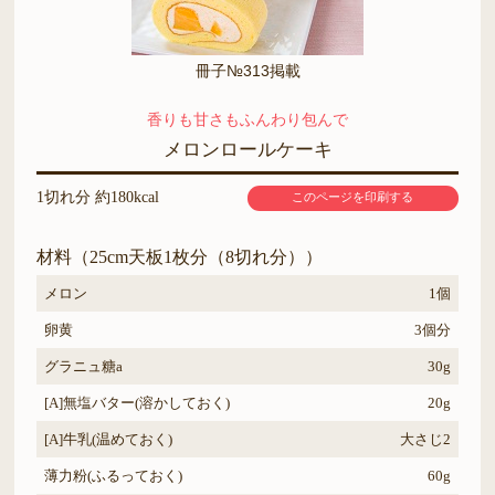
冊子№313掲載
香りも甘さもふんわり包んで
メロンロールケーキ
1切れ分 約180kcal
このページを印刷する
材料（25cm天板1枚分（8切れ分））
メロン
1個
卵黄
3個分
グラニュ糖a
30g
[A]無塩バター(溶かしておく)
20g
[A]牛乳(温めておく)
大さじ2
薄力粉(ふるっておく)
60g