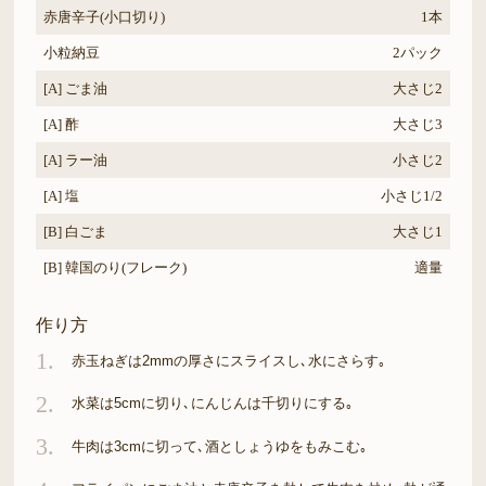
赤唐辛子(小口切り)
1本
小粒納豆
2パック
[A] ごま油
大さじ2
[A] 酢
大さじ3
[A] ラー油
小さじ2
[A] 塩
小さじ1/2
[B] 白ごま
大さじ1
[B] 韓国のり(フレーク)
適量
作り方
1.
赤玉ねぎは2mmの厚さにスライスし､水にさらす｡
2.
水菜は5cmに切り､にんじんは千切りにする｡
3.
牛肉は3cmに切って､酒としょうゆをもみこむ｡