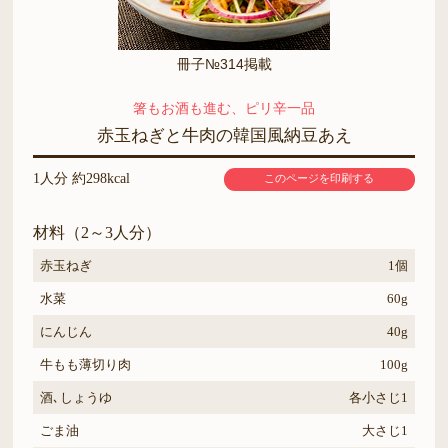
冊子№314掲載
箸もお酒も進む、ピリ辛一品
赤玉ねぎと牛肉の韓国風納豆あえ
1人分 約298kcal
このページを印刷する
材料（2～3人分）
赤玉ねぎ
1個
水菜
60g
にんじん
40g
牛もも薄切り肉
100g
酒､しょうゆ
各小さじ1
ごま油
大さじ1