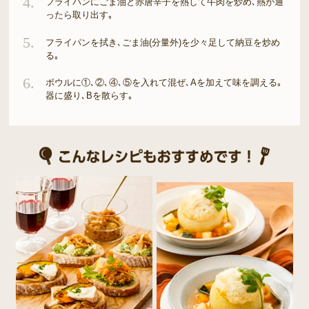
4.
フライパンにごま油と赤唐辛子を熱して牛肉を炒め､熱が通
ったら取り出す｡
5.
フライパンを拭き､ごま油(分量外)を少々足して納豆を炒め
る｡
6.
ボウルに①､②､④､⑤を入れて混ぜ､Aを加えて味を調える｡
器に盛り､Bを散らす｡