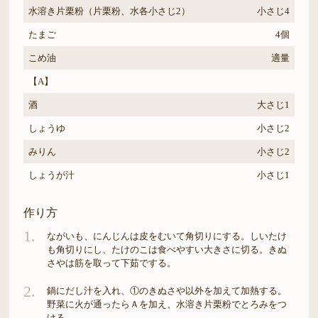
水溶き片栗粉（片栗粉、水各小さじ2）
小さじ4
たまご
4個
こめ油
適量
【A】
酒
大さじ1
しょうゆ
小さじ2
みりん
小さじ2
しょうが汁
小さじ1
作り方
1.
ながいも、にんじんは皮をむいて角切りにする。しいたけ
も角切りにし、たけのこは食べやすい大きさに切る。きぬ
さやは筋を取って下茹でする。
2.
鍋にだし汁を入れ、①のきぬさや以外を加えて加熱する。
野菜に火が通ったらＡを加え、水溶き片栗粉でとろみをつ
ける。