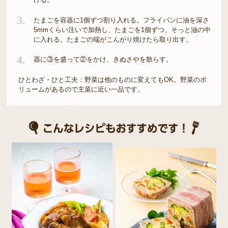
3.
たまごを容器に1個ずつ割り入れる。フライパンに油を深さ
5mmくらい注いで加熱し、たまごを1個ずつ、そっと油の中
に入れる。たまごの端がこんがり焼けたら取り出す。
4.
器に③を盛って②をかけ、きぬさやを散らす。
ひとわざ・ひと工夫：野菜は他のものに変えてもOK。野菜のボ
リュームがあるので主菜に近い一品です。