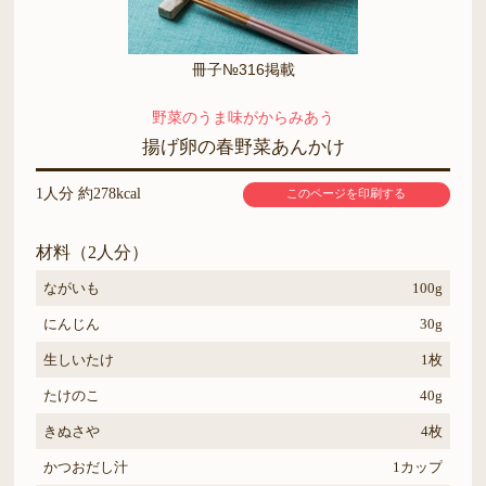
冊子№316掲載
野菜のうま味がからみあう
揚げ卵の春野菜あんかけ
1人分 約278kcal
このページを印刷する
材料（2人分）
ながいも
100g
にんじん
30g
生しいたけ
1枚
たけのこ
40g
きぬさや
4枚
かつおだし汁
1カップ