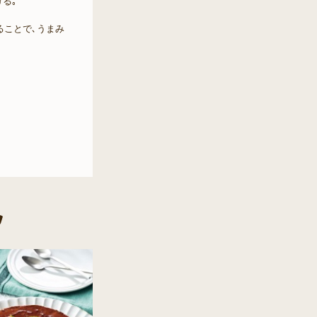
る｡
ることで､うまみ