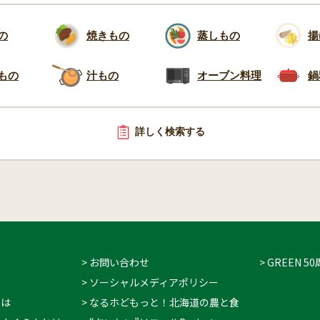
の
焼きもの
蒸しもの
揚
もの
汁もの
オーブン料理
鍋
詳しく検索する
> お問い合わせ
> GREEN
> ソーシャルメディアポリシー
とは
> なるホどもっと！北海道の農と食