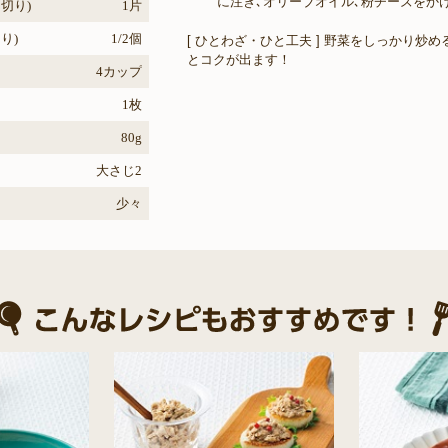
に注ぎ､オリーブオイル､粉チーズをかけ
切り)
1片
り)
1/2個
[ ひとわざ・ひと工夫 ] 野菜をしっかり炒め
とコクが出ます！
4カップ
1枚
80g
大さじ2
少々