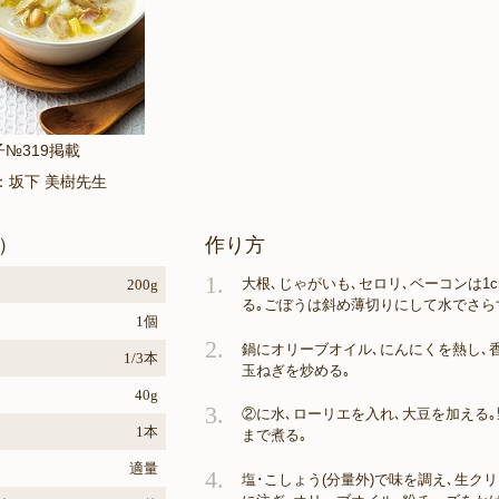
子№319掲載
：坂下 美樹先生
）
作り方
1.
大根､じゃがいも､セロリ､ベーコンは1
200g
る｡ごぼうは斜め薄切りにして水でさら
1個
2.
鍋にオリーブオイル､にんにくを熱し､
1/3本
玉ねぎを炒める｡
40g
3.
②に水､ローリエを入れ､大豆を加える
1本
まで煮る｡
適量
4.
塩･こしょう(分量外)で味を調え､生ク