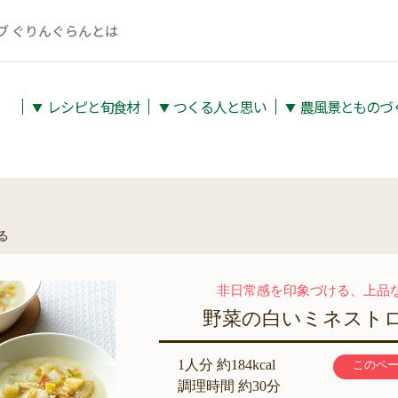
ブ ぐりんぐらんとは
レシピと旬⾷材
つくる人と思い
農⾵景とものづ
▼
▼
▼
る
非日常感を印象づける、上品
野菜の白いミネスト
1人分 約184kcal
このペ
調理時間 約30分