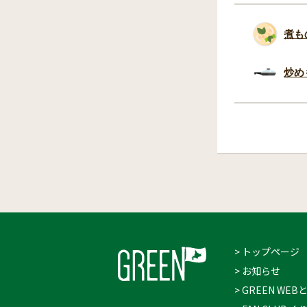
煮も
炒め
> トップページ
> お知らせ
> GREEN WEB