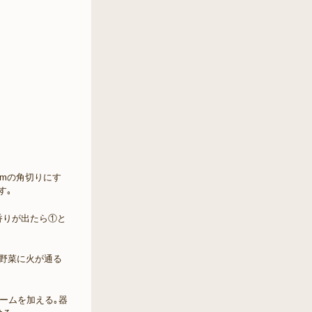
cmの角切りにす
す｡
香りが出たら①と
｡野菜に火が通る
リームを加える｡器