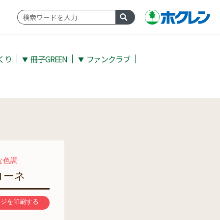
くり
冊子GREEN
ファンクラブ
▼
▼
な色調
ローネ
ージを印刷する