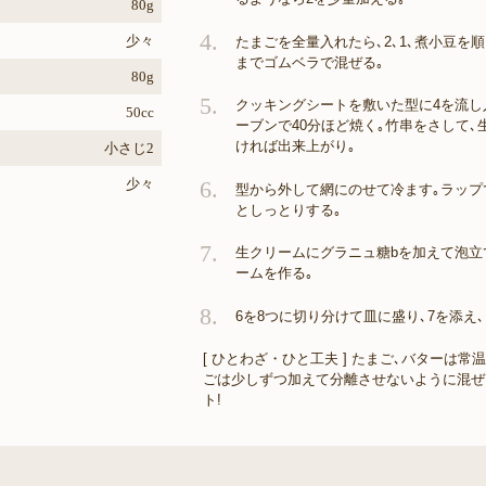
80g
4.
少々
たまごを全量入れたら､2､1､煮小豆を
までゴムベラで混ぜる｡
80g
5.
クッキングシートを敷いた型に4を流し入
50cc
ーブンで40分ほど焼く｡竹串をさして､
ければ出来上がり｡
小さじ2
少々
6.
型から外して網にのせて冷ます｡ラップ
としっとりする｡
7.
生クリームにグラニュ糖bを加えて泡立
ームを作る｡
8.
6を8つに切り分けて皿に盛り､7を添え
[ ひとわざ・ひと工夫 ] たまご､バターは常
ごは少しずつ加えて分離させないように混ぜ
ト!