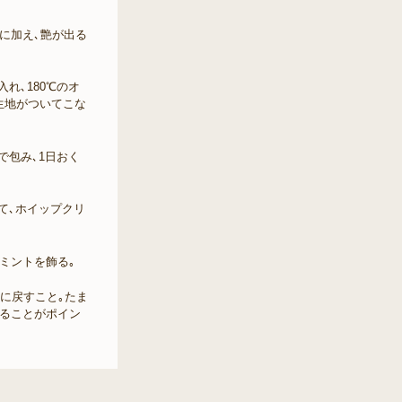
順に加え､艶が出る
れ､180℃のオ
生地がついてこな
で包み､1日おく
て､ホイップクリ
､ミントを飾る｡
温に戻すこと｡たま
ることがポイン