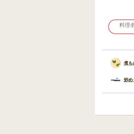
煮も
炒め