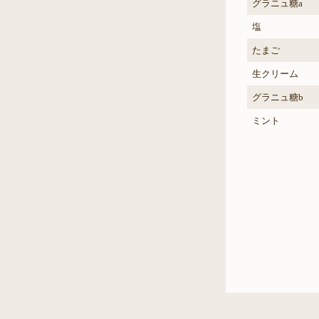
グラニュ糖a
塩
たまご
生クリーム
グラニュ糖b
ミント