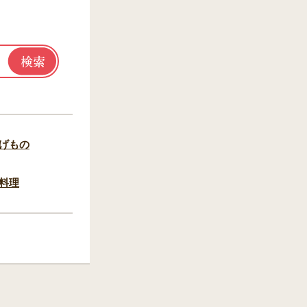
げもの
料理