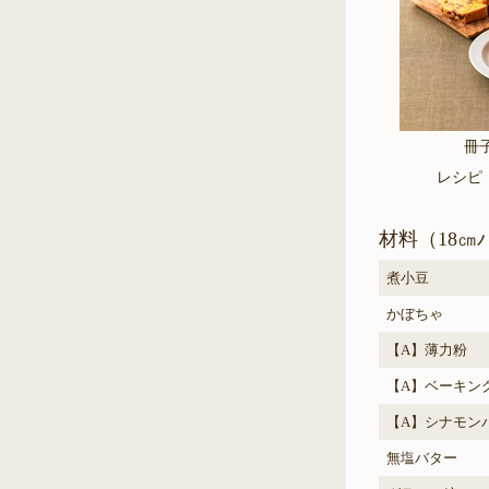
冊
レシピ
材料（18㎝
煮小豆
かぼちゃ
【A】薄力粉
【A】ベーキン
【A】シナモン
無塩バター