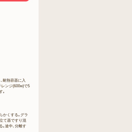
り､耐熱容器に入
ンジ(600w)で5
す｡
らかくする｡グラ
泡立て器ですり混
る｡途中､分離す