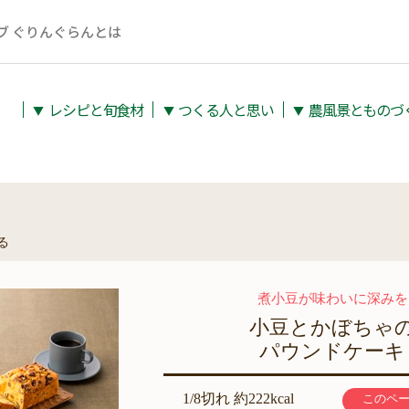
ブ ぐりんぐらんとは
レシピと旬⾷材
つくる人と思い
農⾵景とものづ
▼
▼
▼
る
煮小豆が味わいに深みを
小豆とかぼちゃ
パウンドケーキ
1/8切れ 約222kcal
このペ