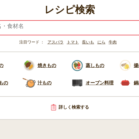
レシピ検索
注目ワード
アスパラ
トマト
長いも
にら
牛肉
の
焼きもの
蒸しもの
揚
もの
汁もの
オーブン料理
鍋
詳しく検索する