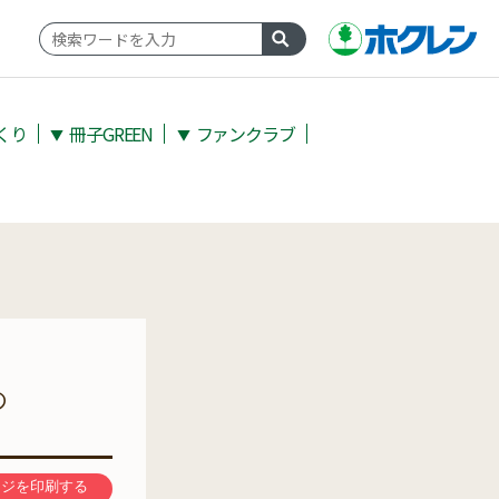
くり
冊子GREEN
ファンクラブ
▼
▼
の
ージを印刷する