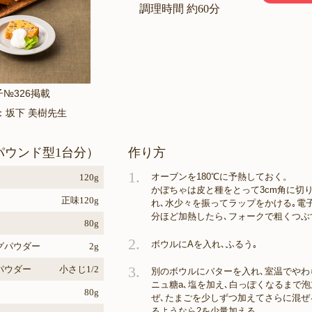
調理時間 約60分
子№326掲載
：坂下 美樹先生
パウンド型1台分）
作り方
1.
オーブンを180℃に予熱しておく。
120g
かぼちゃは皮と種をとって3cm角に切
正味120g
れ､水少々を振ってラップをかける｡電子レ
分ほど加熱したら､フォークで粗くつぶ
80g
2.
ボウルにAを入れ､ふるう｡
グパウダー
2g
3.
パウダー
小さじ1/2
別のボウルにバターを入れ､室温でやわ
ニュ糖a､塩を加え､白っぽくなるまで
80g
ぜ､たまごを少しずつ加えてさらに混ぜ
るようなら2を少量加える｡