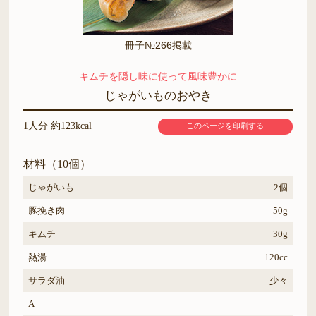
冊子№266掲載
キムチを隠し味に使って風味豊かに
じゃがいものおやき
1人分 約123kcal
このページを印刷する
材料（10個）
じゃがいも
2個
豚挽き肉
50g
キムチ
30g
熱湯
120cc
サラダ油
少々
A