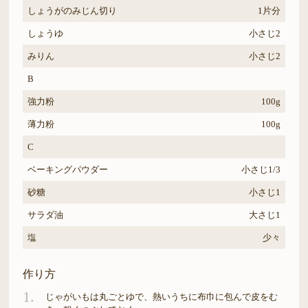
しょうがのみじん切り
1片分
しょうゆ
小さじ2
みりん
小さじ2
B
強力粉
100g
薄力粉
100g
C
ベーキングパウダー
小さじ1/3
砂糖
小さじ1
サラダ油
大さじ1
塩
少々
作り方
1.
じゃがいもは丸ごとゆで、熱いうちに布巾に包んで皮をむ