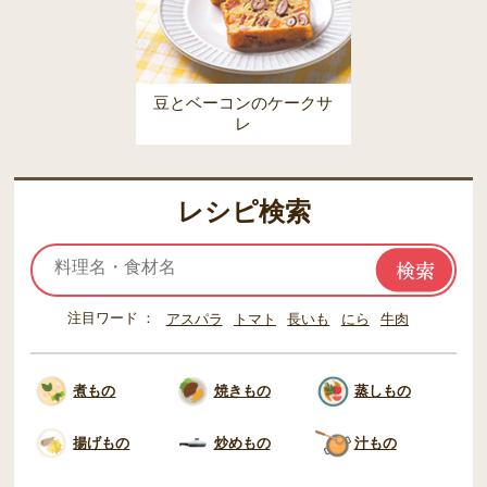
豆とベーコンのケークサ
レ
レシピ検索
注目ワード
アスパラ
トマト
長いも
にら
牛肉
煮もの
焼きもの
蒸しもの
揚げもの
炒めもの
汁もの