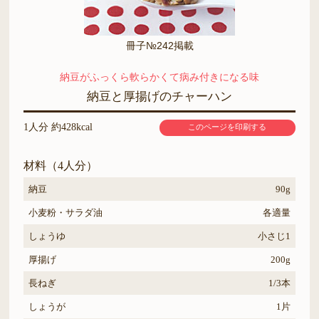
冊子№242掲載
納豆がふっくら軟らかくて病み付きになる味
納豆と厚揚げのチャーハン
1人分 約428kcal
このページを印刷する
材料（4人分）
納豆
90g
小麦粉・サラダ油
各適量
しょうゆ
小さじ1
厚揚げ
200g
長ねぎ
1/3本
しょうが
1片