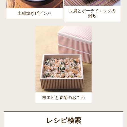
豆腐とポーチドエッグの
土鍋焼きビビンバ
雑炊
桜エビと春菊のおこわ
レシピ検索