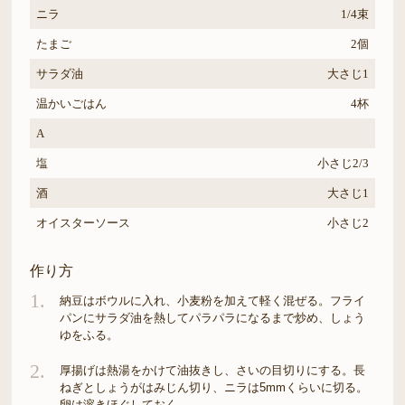
ニラ
1/4束
たまご
2個
サラダ油
大さじ1
温かいごはん
4杯
A
塩
小さじ2/3
酒
大さじ1
オイスターソース
小さじ2
作り方
1.
納豆はボウルに入れ、小麦粉を加えて軽く混ぜる。フライ
パンにサラダ油を熱してパラパラになるまで炒め、しょう
ゆをふる。
2.
厚揚げは熱湯をかけて油抜きし、さいの目切りにする。長
ねぎとしょうがはみじん切り、ニラは5mmくらいに切る。
卵は溶きほぐしておく。