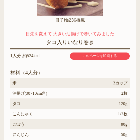
冊子№236掲載
目先を変えて 大きい油揚げで巻いてみました
タコ入りいなり巻き
1人分 約524kcal
このページを印刷する
材料（4人分）
米
2カップ
油揚げ(30×10cm角)
2枚
タコ
120g
こんにゃく
1/2枚
ごぼう
80g
にんじん
50g