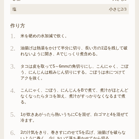
塩
小さじ2/3
作り方
1.
米を硬めの水加減で炊く。
2.
油揚げは熱湯をかけて半分に切り、長い方の1辺を残して破
れないように開き、Aでじっくり煮含める。
3.
タコは皮を取って5～6mmの角切りにし、こんにゃく、ごぼ
う、にんじんは粗みじん切りにする。ごぼうは水につけて
アクを抜く。
4.
こんにゃく、ごぼう、にんじんをBで煮て、煮汁がほとんど
なくなったらタコを加え、煮汁がすっかりなくなるまで煮
る。
5.
1が炊きあがったら熱いうちにCを混ぜ、白ゴマと4を混ぜて
冷ます。
6.
2の汁気をきり、巻きすにのせて5を広げ、油揚げを破らな
いように巻く。少しおいて落ち着かせてから切る。